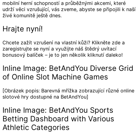
mobilní herní schopností a průběžnými akcemi, které
udrží věci vzrušující, vás zveme, abyste se připojili k naší
živé komunitě ještě dnes.
Hrajte nyní!
Chcete zažít vzrušení na vlastní kůži? Klikněte zde a
zaregistrujte se nyní a využijte náš štědrý uvítací
bonusový balíček – je to jen několik kliknutí daleko!
Inline Image: BetAndYou Diverse Grid
of Online Slot Machine Games
[Obrázek popis: Barevná mřížka zobrazující různé online
slotové hry dostupné na BetAndYou]
Inline Image: BetAndYou Sports
Betting Dashboard with Various
Athletic Categories