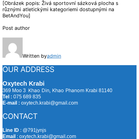
[Obrázek popis: Živá sportovní sázková plocha s
různými atletickými kategoriemi dostupnými na
BetAndYou]
Post author
Written by
admin
OUR ADDRESS
Oxytech Krabi
Khao Din, Khao Phanom
369 Moo 3
Krabi 81140
Tel :
075 689 835
E-mail :
oxytech.krabi@gmail.com
CONTACT
Line ID
: @791jynjs
Email
: oxytech.krabi@gmail.com