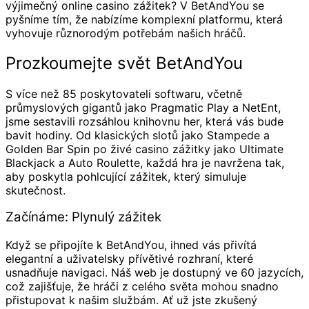
výjimečný online casino zážitek? V BetAndYou se
pyšníme tím, že nabízíme komplexní platformu, která
vyhovuje různorodým potřebám našich hráčů.
Prozkoumejte svět BetAndYou
S více než 85 poskytovateli softwaru, včetně
průmyslových gigantů jako Pragmatic Play a NetEnt,
jsme sestavili rozsáhlou knihovnu her, která vás bude
bavit hodiny. Od klasických slotů jako Stampede a
Golden Bar Spin po živé casino zážitky jako Ultimate
Blackjack a Auto Roulette, každá hra je navržena tak,
aby poskytla pohlcující zážitek, který simuluje
skutečnost.
Začínáme: Plynulý zážitek
Když se připojíte k BetAndYou, ihned vás přivítá
elegantní a uživatelsky přívětivé rozhraní, které
usnadňuje navigaci. Náš web je dostupný ve 60 jazycích,
což zajišťuje, že hráči z celého světa mohou snadno
přistupovat k našim službám. Ať už jste zkušený