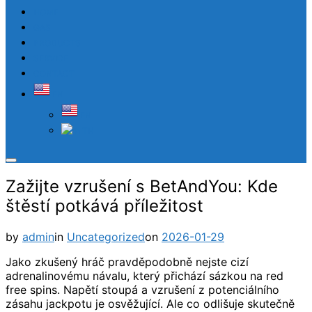
HOME
GAS
PRODUCTS
SERVICE
CONTACT
EN
EN
TH
Toggle
sidebar
Zažijte vzrušení s BetAndYou: Kde
&
navigation
štěstí potkává příležitost
Posted
by
admin
in
Uncategorized
on
2026-01-29
on
Jako zkušený hráč pravděpodobně nejste cizí
adrenalinovému návalu, který přichází sázkou na red
free spins. Napětí stoupá a vzrušení z potenciálního
zásahu jackpotu je osvěžující. Ale co odlišuje skutečně