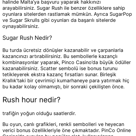
halinde Malta’ya başvuru yaparak hakkınızı
arayabilirsiniz. Sugar Rush ile benzer özelliklere sahip
oyunlara sitelerden rastlamak mümkün. Ayrıca SugarPop
ve Sugar Skrulls gibi oyunları da başarılı sitelerde
oynayabilirsiniz.
Sugar Rush Nedir?
Bu turda ücretsiz dönüşler kazanabilir ve çarpanlarla
kazancınızı artırabilirsiniz. Bu sembollerle kazançlı
kombinasyonlar yaparak, Pinco Casino’da büyük ödüller
kazanabilirsiniz. Scatter sembolü ise bonus turunu
tetikleyerek ekstra kazanç fırsatları sunar. Birleşik
Krallık’taki bir çevrimiçi kumarhaneye para yatırmak hiç
bu kadar kolay olmamıştı, bir sonraki çekilişten önce.
Rush hour nedir?
trafiğin yoğun olduğu saatlerdir.
Bu oyun, canlı grafikleri, renkli sembolleri ve heyecan
verici bonus özellikleriyle öne çıkmaktadır. PinСo Online