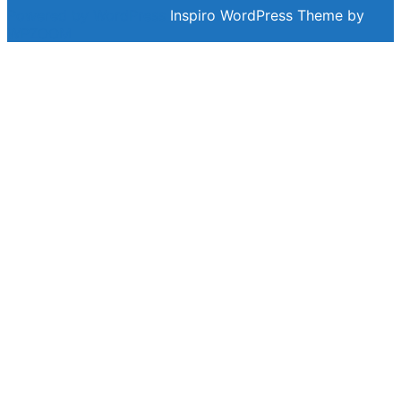
Powered by WordPress
Inspiro WordPress Theme by
WPZOOM