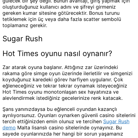
gülecek bir şey değil. Bunun avantajı, giriş yapmak için
oluşturduğunuz kullanıcı adını ve şifreyi girmeniz
gereken kumar sitesine götürecektir. Bonus turunu
tetiklemek için üç veya daha fazla scatter sembolü
toplamanız gerekir.
Sugar Rush
Hot Times oyunu nasıl oynanır?
Zar atarak oyuna başlanır. Attığınız zar üzerindeki
rakama göre simge oyun üzerinde ilerletilir ve simgenizi
koyduğunuz karedeki görev harfiyen uygulanır. Çok
eğleneceğiniz ve tekrar tekrar oynamak isteyeceğiniz
Hot Times oyunu monotonlaşan sex hayatınıza ve
alevlendirmek istediğiniz gecelerinize renk katacak.
Şans yanınızdaysa bu eğlenceli oyundan kazançlı
ayrılıyorsunuz. Oyunları oynarken güvenli casino sitelerini
tercih ettiğinizden emin olunuz ve tercihen
Sugar Rush
demo
Malta lisanslı casino sitelerinde oynayınız. Bu
sayede oyunlarınızda her hangi bir sorun yaşamanız