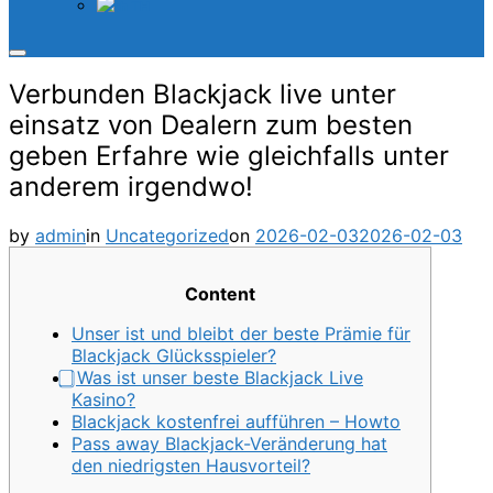
TH
Toggle
sidebar
Verbunden Blackjack live unter
&
navigation
einsatz von Dealern zum besten
geben Erfahre wie gleichfalls unter
anderem irgendwo!
Posted
by
admin
in
Uncategorized
on
2026-02-03
2026-02-03
on
Content
Unser ist und bleibt der beste Prämie für
Blackjack Glücksspieler?
⃣ Was ist unser beste Blackjack Live
Kasino?
Blackjack kostenfrei aufführen – Howto
Pass away Blackjack-Veränderung hat
den niedrigsten Hausvorteil?