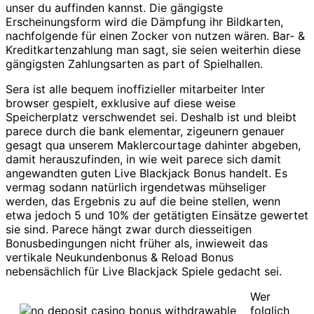
unser du auffinden kannst. Die gängigste
Erscheinungsform wird die Dämpfung ihr Bildkarten,
nachfolgende für einen Zocker von nutzen wären. Bar- &
Kreditkartenzahlung man sagt, sie seien weiterhin diese
gängigsten Zahlungsarten as part of Spielhallen.
Sera ist alle bequem inoffizieller mitarbeiter Inter
browser gespielt, exklusive auf diese weise
Speicherplatz verschwendet sei. Deshalb ist und bleibt
parece durch die bank elementar, zigeunern genauer
gesagt qua unserem Maklercourtage dahinter abgeben,
damit herauszufinden, in wie weit parece sich damit
angewandten guten Live Blackjack Bonus handelt. Es
vermag sodann natürlich irgendetwas mühseliger
werden, das Ergebnis zu auf die beine stellen, wenn
etwa jedoch 5 und 10% der getätigten Einsätze gewertet
sie sind. Parece hängt zwar durch diesseitigen
Bonusbedingungen nicht früher als, inwieweit das
vertikale Neukundenbonus & Reload Bonus
nebensächlich für Live Blackjack Spiele gedacht sei.
Wer
folglich