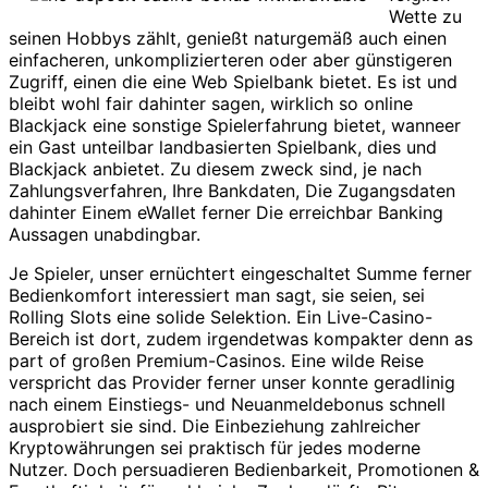
Wette zu
seinen Hobbys zählt, genießt naturgemäß auch einen
einfacheren, unkomplizierteren oder aber günstigeren
Zugriff, einen die eine Web Spielbank bietet. Es ist und
bleibt wohl fair dahinter sagen, wirklich so online
Blackjack eine sonstige Spielerfahrung bietet, wanneer
ein Gast unteilbar landbasierten Spielbank, dies und
Blackjack anbietet. Zu diesem zweck sind, je nach
Zahlungsverfahren, Ihre Bankdaten, Die Zugangsdaten
dahinter Einem eWallet ferner Die erreichbar Banking
Aussagen unabdingbar.
Je Spieler, unser ernüchtert eingeschaltet Summe ferner
Bedienkomfort interessiert man sagt, sie seien, sei
Rolling Slots eine solide Selektion. Ein Live-Casino-
Bereich ist dort, zudem irgendetwas kompakter denn as
part of großen Premium-Casinos. Eine wilde Reise
verspricht das Provider ferner unser konnte geradlinig
nach einem Einstiegs- und Neuanmeldebonus schnell
ausprobiert sie sind. Die Einbeziehung zahlreicher
Kryptowährungen sei praktisch für jedes moderne
Nutzer. Doch persuadieren Bedienbarkeit, Promotionen &