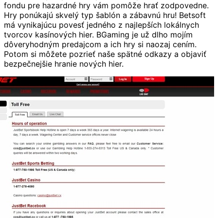
fondu pre hazardné hry vám pomôže hrať zodpovedne.
Hry ponúkajú skvelý typ šablón a zábavnú hru! Betsoft
má vynikajúcu povesť jedného z najlepších lokálnych
tvorcov kasínových hier. BGaming je už dlho mojím
dôveryhodným predajcom a ich hry si naozaj cením.
Potom si môžete pozrieť naše spätné odkazy a objaviť
bezpečnejšie hranie nových hier.