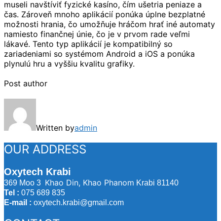
museli navštíviť fyzické kasíno, čím ušetria peniaze a
čas. Zároveň mnoho aplikácií ponúka úplne bezplatné
možnosti hrania, čo umožňuje hráčom hrať iné automaty
namiesto finančnej únie, čo je v prvom rade veľmi
lákavé. Tento typ aplikácií je kompatibilný so
zariadeniami so systémom Android a iOS a ponúka
plynulú hru a vyššiu kvalitu grafiky.
Post author
Written by
admin
OUR ADDRESS
Oxytech Krabi
Khao Din, Khao Phanom
369 Moo 3
Krabi 81140
Tel :
075 689 835
E-mail :
oxytech.krabi@gmail.com