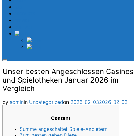
HOME
GAS
PRODUCTS
SERVICE
CONTACT
EN
EN
TH
Toggle
sidebar
Unser besten Angeschlossen Casinos
&
navigation
und Spielotheken Januar 2026 im
Vergleich
Posted
by
admin
in
Uncategorized
on
2026-02-03
2026-02-03
on
Content
Summe angeschaltet Spiele-Anbietern
Zum besten geben Diese