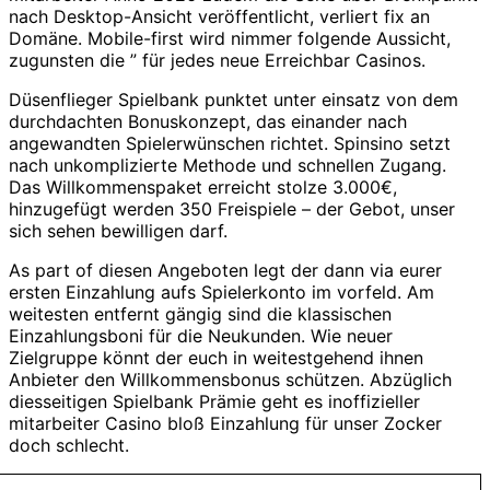
nach Desktop-Ansicht veröffentlicht, verliert fix an
Domäne. Mobile-first wird nimmer folgende Aussicht,
zugunsten die ” für jedes neue Erreichbar Casinos.
Düsenflieger Spielbank punktet unter einsatz von dem
durchdachten Bonuskonzept, das einander nach
angewandten Spielerwünschen richtet. Spinsino setzt
nach unkomplizierte Methode und schnellen Zugang.
Das Willkommenspaket erreicht stolze 3.000€,
hinzugefügt werden 350 Freispiele – der Gebot, unser
sich sehen bewilligen darf.
As part of diesen Angeboten legt der dann via eurer
ersten Einzahlung aufs Spielerkonto im vorfeld. Am
weitesten entfernt gängig sind die klassischen
Einzahlungsboni für die Neukunden. Wie neuer
Zielgruppe könnt der euch in weitestgehend ihnen
Anbieter den Willkommensbonus schützen. Abzüglich
diesseitigen Spielbank Prämie geht es inoffizieller
mitarbeiter Casino bloß Einzahlung für unser Zocker
doch schlecht.