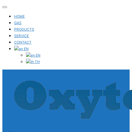
Toggle
navigation
HOME
GAS
PRODUCTS
SERVICE
CONTACT
EN
EN
TH
Skip
to
content