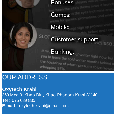
OUR ADDRESS
Oxytech Krabi
Khao Din, Khao Phanom
369 Moo 3
Krabi 81140
Tel :
075 689 835
E-mail :
oxytech.krabi@gmail.com