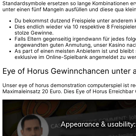
Standardsymbole ersetzen so lange Kombinationen erw
unter einen fünf Mangeln ausfüllen und diese qua kle
Du bekommst dutzend Freispiele unter anderem k
Dies endlich wieder via 10 respektive 8 Freispiel
stolze Gewinne.
Falls Eltern gegenseitig irgendwann für jedes fol
angewandten guten Anmutung, unser Kasino nach
As part of einen meisten Anbietern ist und bleibt
exklusive im Online-Spielbank angemeldet zu we
Eye of Horus Gewinnchancen unter 
Unser eye of horus demonstration computerspiel ist re
Maximaleinsatz 20 Euro. Dies Eye of Horus Erreichbar 