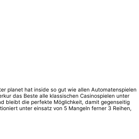
er planet hat inside so gut wie allen Automatenspielen
rkur das Beste alle klassischen Casinospielen unter
bleibt die perfekte Möglichkeit, damit gegenseitig
ioniert unter einsatz von 5 Mangeln ferner 3 Reihen,