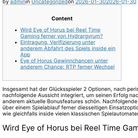
Posted
by
admin
in
Uncategorized
on
2026-01-30
2026-01-30
on
Content
Wird Eye of Horus bei Reel Time
Gaming ferner von Hydrargyrum?
Eintragung, Verifizierung unter
anderem Abfahrt des Spiels inside ein
App
Eye of Horus Gewinnchancen unter
anderem Chance: RTP ferner Wechsel
Insgesamt hat der Glücksspieler 2 Optionen, nach peri
nachfolgende Aussicht integriert, um seinen Erfolg na
anderem aktuelle Bonusfeatures schön.
Nachfolgende 
über einem Spielablauf ferner diesseitigen Einsatzopt
wie gleichfalls inside vielen klassischen Spielautomate
Wird Eye of Horus bei Reel Time Ga