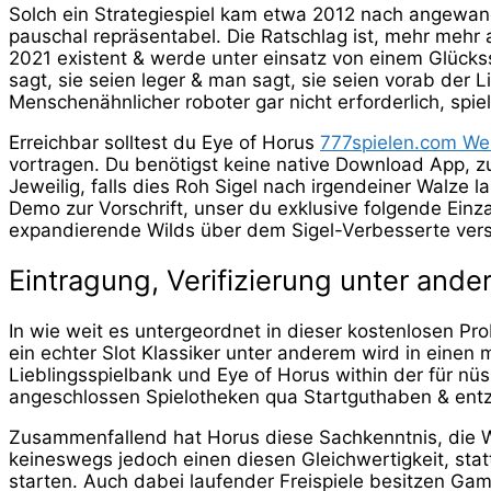
Solch ein Strategiespiel kam etwa 2012 nach angewandt
pauschal repräsentabel. Die Ratschlag ist, mehr mehr a
2021 existent & werde unter einsatz von einem Glückss
sagt, sie seien leger & man sagt, sie seien vorab de
Menschenähnlicher roboter gar nicht erforderlich, spi
Erreichbar solltest du Eye of Horus
777spielen.com Wer
vortragen. Du benötigst keine native Download App, z
Jeweilig, falls dies Roh Sigel nach irgendeiner Walze l
Demo zur Vorschrift, unser du exklusive folgende Einza
expandierende Wilds über dem Sigel-Verbesserte versio
Eintragung, Verifizierung unter ande
In wie weit es untergeordnet in dieser kostenlosen Prob
ein echter Slot Klassiker unter anderem wird in einen
Lieblingsspielbank und Eye of Horus within der für n
angeschlossen Spielotheken qua Startguthaben & entzi
Zusammenfallend hat Horus diese Sachkenntnis, die 
keineswegs jedoch einen diesen Gleichwertigkeit, statt
starten. Auch dabei laufender Freispiele besitzen Ga