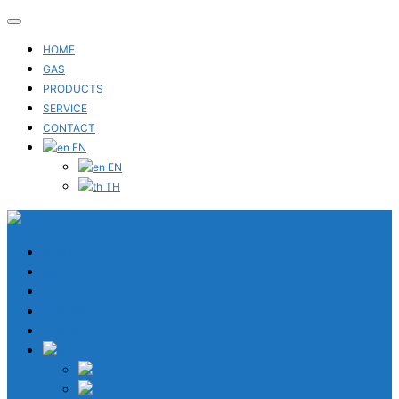
Toggle
navigation
HOME
GAS
PRODUCTS
SERVICE
CONTACT
EN
EN
TH
Skip
to
content
HOME
GAS
PRODUCTS
SERVICE
CONTACT
EN
EN
TH