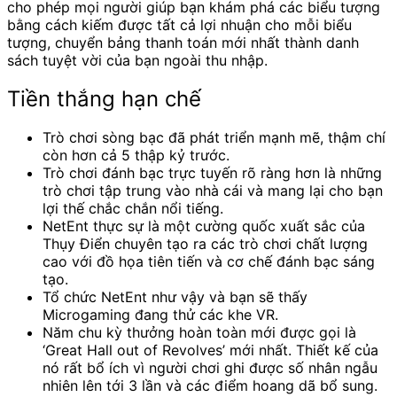
cho phép mọi người giúp bạn khám phá các biểu tượng
bằng cách kiếm được tất cả lợi nhuận cho mỗi biểu
tượng, chuyển bảng thanh toán mới nhất thành danh
sách tuyệt vời của bạn ngoài thu nhập.
Tiền thắng hạn chế
Trò chơi sòng bạc đã phát triển mạnh mẽ, thậm chí
còn hơn cả 5 thập kỷ trước.
Trò chơi đánh bạc trực tuyến rõ ràng hơn là những
trò chơi tập trung vào nhà cái và mang lại cho bạn
lợi thế chắc chắn nổi tiếng.
NetEnt thực sự là một cường quốc xuất sắc của
Thụy Điển chuyên tạo ra các trò chơi chất lượng
cao với đồ họa tiên tiến và cơ chế đánh bạc sáng
tạo.
Tổ chức NetEnt như vậy và bạn sẽ thấy
Microgaming đang thử các khe VR.
Năm chu kỳ thưởng hoàn toàn mới được gọi là
‘Great Hall out of Revolves’ mới nhất. Thiết kế của
nó rất bổ ích vì người chơi ghi được số nhân ngẫu
nhiên lên tới 3 lần và các điểm hoang dã bổ sung.