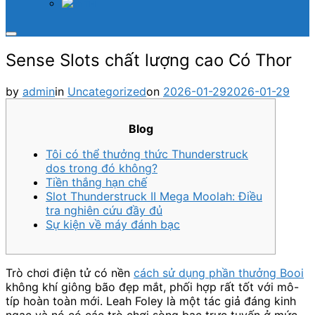
TH
Toggle
sidebar
Sense Slots chất lượng cao Có Thor
&
navigation
Posted
by
admin
in
Uncategorized
on
2026-01-29
2026-01-29
on
Blog
Tôi có thể thưởng thức Thunderstruck
dos trong đó không?
Tiền thắng hạn chế
Slot Thunderstruck II Mega Moolah: Điều
tra nghiên cứu đầy đủ
Sự kiện về máy đánh bạc
Trò chơi điện tử có nền
cách sử dụng phần thưởng Booi
không khí giông bão đẹp mắt, phối hợp rất tốt với mô-
típ hoàn toàn mới. Leah Foley là một tác giả đáng kinh
ngạc và nó có các trò chơi sòng bạc trực tuyến ở mức