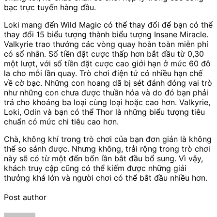
bạc trực tuyến hàng đầu.
Loki mang đến Wild Magic có thể thay đổi để bạn có thể
thay đổi 15 biểu tượng thành biểu tượng Insane Miracle.
Valkyrie trao thưởng các vòng quay hoàn toàn miễn phí
có số nhân. Số tiền đặt cược thấp hơn bắt đầu từ 0,30
một lượt, với số tiền đặt cược cao giới hạn ở mức 60 đô
la cho mỗi lần quay. Trò chơi điện tử có nhiều hạn chế
về cờ bạc. Những con hoang dã bị sét đánh đóng vai trò
như những con chưa được thuần hóa và do đó bạn phải
trả cho khoảng ba loại cùng loại hoặc cao hơn. Valkyrie,
Loki, Odin và bạn có thể Thor là những biểu tượng tiêu
chuẩn có mức chi tiêu cao hơn.
Chà, không khí trong trò chơi của bạn đơn giản là không
thể so sánh được. Nhưng không, trải rộng trong trò chơi
này sẽ có từ một đến bốn lần bắt đầu bổ sung. Vì vậy,
khách truy cập cũng có thể kiếm được những giải
thưởng khá lớn và người chơi có thể bắt đầu nhiều hơn.
Post author