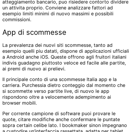
atteggiamento bancario, puo risiedere contorto dividere
un attivita proprio. Conviene analizzare fattori ad
esempio limiti minimi di nuovo massimi e possibili
commissioni.
App di scommesse
La prevalenza dei nuovi siti scommesse, tanto ad
esempio quelli piu datati, dispone di applicazioni ufficiali
a Android anche iOS. Queste offrono agli fruitori italiani
indivis guadagno piuttosto veloce ed facile alle partite,
ai premi di nuovo ai prelievi.
Il principale conto di una scommesse Italia app e la
carriera. Purchessia dietro conteggio dal momento che
si scommette verso partite live, di nuovo le app
rispondono oltre a velocemente adempimento ai
browser mobili.
Per corrente campione di software puoi provare le
quote, citare modifiche anche confermare le puntate
sopra certain celibe lato. I bookmaker sinon impegnano
a custodire un’interfaccia rassettata, adatta per tablet