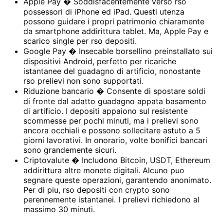
Apple Pay � Soddisfacentemente verso rso
possessori di iPhone ed iPad. Questi utenza
possono guidare i propri patrimonio chiaramente
da smartphone addirittura tablet. Ma, Apple Pay e
scarico single per rso depositi.
Google Pay � Insecable borsellino preinstallato sui
dispositivi Android, perfetto per ricariche
istantanee del guadagno di artificio, nonostante
rso prelievi non sono supportati.
Riduzione bancario � Consente di spostare soldi
di fronte dal adatto guadagno appata basamento
di artificio. I depositi appaiono sul resistente
scommesse per pochi minuti, ma i prelievi sono
ancora occhiali e possono sollecitare astuto a 5
giorni lavorativi. In onorario, volte bonifici bancari
sono grandemente sicuri.
Criptovalute � Includono Bitcoin, USDT, Ethereum
addirittura altre monete digitali. Alcuno puo
segnare queste operazioni, garantendo anonimato.
Per di piu, rso depositi con crypto sono
perennemente istantanei. I prelievi richiedono al
massimo 30 minuti.