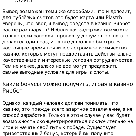
Скайпа.
Вывод возможен теми же способами, что и депозит,
для рублёвых счетов это будет карта или Piastrix.
Уверены, что ввод и вывод средств в казино Риобет
вас не разочаруют! Небольшая задержка возможна,
только если запросят проверку документов, но это
делается один раз, и также довольно быстро. В
настоящее время появилось огромное количество
казино, которые могут предоставить действительно
качественные и интересные условия сотрудничества.
Тем не менее, далеко не все могут предложить
самые выгодные условия для игры в слоты.
Какие бонусы можно получить, играя в казино
Риобет
Однако, каждый человек должен понимать, что
казино, это прежде всего азартное развлечение, а не
способ заработка. Только в этом случае у вас будет
возможность сконцентрироваться исключительно на
игре и начать свой путь к победе. Существует
приветственный бонус, который вы получите,