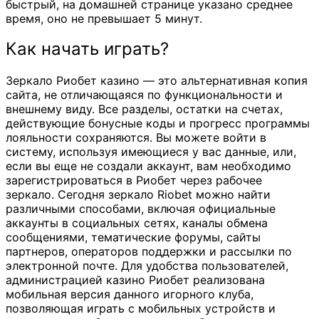
быстрый, на домашней странице указано среднее
время, оно не превышает 5 минут.
Как начать играть?
Зеркало Риобет казино — это альтернативная копия
сайта, не отличающаяся по функциональности и
внешнему виду. Все разделы, остатки на счетах,
действующие бонусные коды и прогресс программы
лояльности сохраняются. Вы можете войти в
систему, используя имеющиеся у вас данные, или,
если вы еще не создали аккаунт, вам необходимо
зарегистрироваться в Риобет через рабочее
зеркало. Сегодня зеркало Riobet можно найти
различными способами, включая официальные
аккаунты в социальных сетях, каналы обмена
сообщениями, тематические форумы, сайты
партнеров, операторов поддержки и рассылки по
электронной почте. Для удобства пользователей,
администрацией казино Риобет реализована
мобильная версия данного игорного клуба,
позволяющая играть с мобильных устройств и