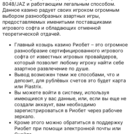
8048/JAZ и работающим легальным способом.
Данное казино радует своих игроком огромным
выбором разнообразных азартных игры,
предоставляемых именитыми поставщиками
игрового софта и обладающих отменной
теоретической отдачей.
Главный козырь казино Риобет – это огромное
разнообразие сертифицированного игрового
софта от известных игровых провайдеров,
который позволит любому игроку найти себе
азартное развлечение по душе.
Вывод возможен теми же способами, что и
депозит, для рублёвых счетов это будет карта
или Piastrix.
Вы можете войти в систему, используя
имеющиеся у вас данные, или, если вы еще не
создали аккаунт, вам необходимо
зарегистрироваться в Риобет через рабочее
зеркало.
Кроме этого можно обратиться в поддержку
Риобет при помощи электронной почты или