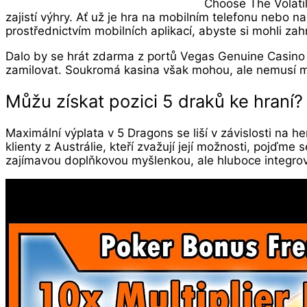
Choose The Volatil
zajistí výhry. Ať už je hra na mobilním telefonu nebo na
prostřednictvím mobilních aplikací, abyste si mohli z
Dalo by se hrát zdarma z portů Vegas Genuine Casino n
zamilovat. Soukromá kasina však mohou, ale nemusí mí
Můžu získat pozici 5 draků ke hraní?
Maximální výplata v 5 Dragons se liší v závislosti na 
klienty z Austrálie, kteří zvažují její možnosti, pojďm
zajímavou doplňkovou myšlenkou, ale hluboce integrov