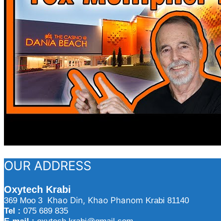
OUR ADDRESS
Oxytech Krabi
Khao Din, Khao Phanom
369 Moo 3
Krabi 81140
Tel :
075 689 835