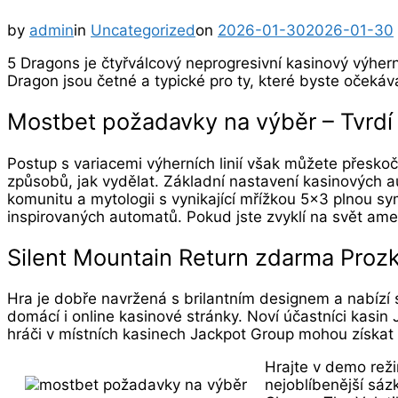
Posted
by
admin
in
Uncategorized
on
2026-01-30
2026-01-30
on
5 Dragons je čtyřválcový neprogresivní kasinový výher
Dragon jsou četné a typické pro ty, které byste očeká
Mostbet požadavky na výběr – Tvrdí
Postup s variacemi výherních linií však můžete přeskoč
způsobů, jak vydělat. Základní nastavení kasinových au
komunitu a mytologii s vynikající mřížkou 5×3 plnou 
inspirovaných automatů. Pokud jste zvyklí na svět ame
Silent Mountain Return zdarma Proz
Hra je dobře navržená s brilantním designem a nabízí s
domácí i online kasinové stránky. Noví účastníci kasin 
hráči v místních kasinech Jackpot Group mohou získat 1
Hrajte v demo reži
nejoblíbenější sáz