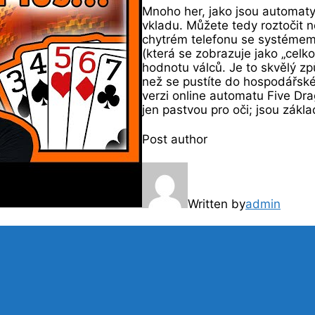
Mnoho her, jako jsou automaty,
vkladu. Můžete tedy roztočit n
chytrém telefonu se systémem 
(která se zobrazuje jako „celko
hodnotu válců. Je to skvělý způ
než se pustíte do hospodářské
verzi online automatu Five Dr
jen pastvou pro oči; jsou zákl
Post author
Written by
admin