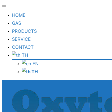
Toggle
navigation
HOME
GAS
PRODUCTS
SERVICE
CONTACT
TH
EN
TH
Skip
to
content