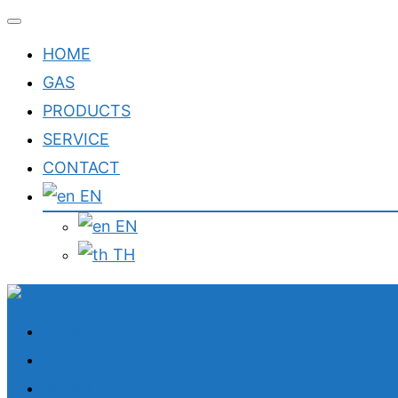
Toggle
navigation
HOME
GAS
PRODUCTS
SERVICE
CONTACT
EN
EN
TH
Skip
to
content
HOME
GAS
PRODUCTS