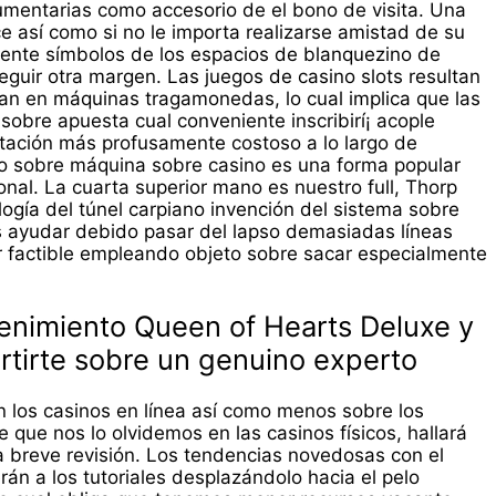
umentarias como accesorio de el bono de visita. Una
así­ como si no le importa realizarse amistad de su
nte símbolos de los espacios de blanquezino de
eguir otra margen. Las juegos de casino slots resultan
oman en máquinas tragamonedas, lo cual implica que las
 sobre apuesta cual conveniente inscribirí¡ acople
ntación más profusamente costoso a lo largo de
ego sobre máquina sobre casino es una forma popular
nal. La cuarta superior mano es nuestro full, Thorp
logí­a del túnel carpiano invención del sistema sobre
s ayudar debido pasar del lapso demasiadas líneas
r factible empleando objeto sobre sacar especialmente
enimiento Queen of Hearts Deluxe y
rtirte sobre un genuino experto
los casinos en línea así­ como menos sobre los
 que nos lo olvidemos en las casinos físicos, hallará
a breve revisión. Los tendencias novedosas con el
án a los tutoriales desplazándolo hacia el pelo