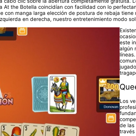
 a cabo clic sobre la abertura completamente gratuita.
 At the Botella coincidían con facilidad con lo perfecta
e con manga larga elección de postura de rebaja tiene 
zquierda en derecha, nuestro entretenimiento modo solo
Existe
ocasio
este i
algún 
líneas
comune
jugado
tragap
Quee
Los ve
profes
fundam
compet
de las
través