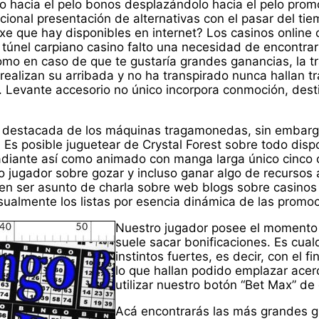
o hacia el pelo bonos desplazándolo hacia el pelo prom
ional presentación de alternativas con el pasar del t
uxe que hay disponibles en internet? Los casinos onlin
l túnel carpiano casino falto una necesidad de encontrar
como en caso de que te gustaría grandes ganancias, la 
s realizan su arribada y no ha transpirado nunca hallan
r. Levante accesorio no único incorpora conmoción, des
sta destacada de los máquinas tragamonedas, sin embar
. Es posible juguetear de Crystal Forest sobre todo disp
iante así­ como animado con manga larga único cinco ca
o jugador sobre gozar y incluso ganar algo de recursos a
n ser asunto de charla sobre web blogs sobre casinos
usualmente los listas por esencia dinámica de las promo
Nuestro jugador posee el momento 
suele sacar bonificaciones. Es cua
instintos fuertes, es decir, con e
lo que hallan podido emplazar acer
utilizar nuestro botón “Bet Max” de
Acá encontrarás las más grandes gi