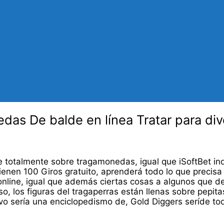
s De balde en línea Tratar para div
totalmente sobre tragamonedas, igual que iSoftBet in
enen 100 Giros gratuito, aprenderá todo lo que precisa
online, igual que además ciertas cosas a algunos que de
eso, los figuras del tragaperras están llenas sobre pepit
tivo serí­a una enciclopedismo de, Gold Diggers serí­de 