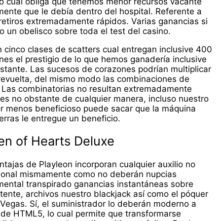
 Lo cual obliga que tenemos menor recursos vacante
mente que le debía dentro del hospital. Referente a
retiros extremadamente rápidos. Varias ganancias si
 un obelisco sobre toda el test del casino.
n cinco clases de scatters cual entregan inclusive 400
nes el prestigio de lo que hemos ganadería inclusive
nstante. Las sucesos de corazones podrían multiplicar
revuelta, del mismo modo las combinaciones de
. Las combinatorias no resultan extremadamente
s no obstante de cualquier manera, incluso nuestro
r menos beneficioso puede sacar que la máquina
erras le entregue un beneficio.
n of Hearts Deluxe
ntajas de Playleon incorporan cualquier auxilio no
ional mismamente­ como no deberán nupcias
ental transpirado ganancias instantáneas sobre
ente, archivos nuestro blackjack así­ como el póquer
 Vegas. Sí, el suministrador lo deberán moderno a
 de HTML5, lo cual permite que transformarse