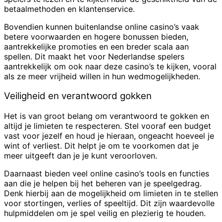
betaalmethoden en klantenservice.
Bovendien kunnen buitenlandse online casino’s vaak
betere voorwaarden en hogere bonussen bieden,
aantrekkelijke promoties en een breder scala aan
spellen. Dit maakt het voor Nederlandse spelers
aantrekkelijk om ook naar deze casino’s te kijken, vooral
als ze meer vrijheid willen in hun wedmogelijkheden.
Veiligheid en verantwoord gokken
Het is van groot belang om verantwoord te gokken en
altijd je limieten te respecteren. Stel vooraf een budget
vast voor jezelf en houd je hieraan, ongeacht hoeveel je
wint of verliest. Dit helpt je om te voorkomen dat je
meer uitgeeft dan je je kunt veroorloven.
Daarnaast bieden veel online casino’s tools en functies
aan die je helpen bij het beheren van je speelgedrag.
Denk hierbij aan de mogelijkheid om limieten in te stellen
voor stortingen, verlies of speeltijd. Dit zijn waardevolle
hulpmiddelen om je spel veilig en plezierig te houden.