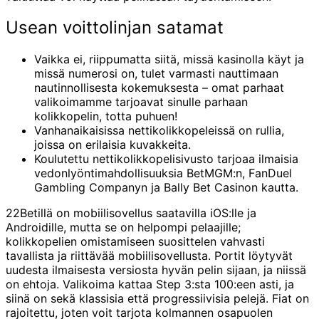
Usean voittolinjan satamat
Vaikka ei, riippumatta siitä, missä kasinolla käyt ja
missä numerosi on, tulet varmasti nauttimaan
nautinnollisesta kokemuksesta – omat parhaat
valikoimamme tarjoavat sinulle parhaan
kolikkopelin, totta puhuen!
Vanhanaikaisissa nettikolikkopeleissä on rullia,
joissa on erilaisia ​​kuvakkeita.
Koulutettu nettikolikkopelisivusto tarjoaa ilmaisia ​​
vedonlyöntimahdollisuuksia BetMGM:n, FanDuel
Gambling Companyn ja Bally Bet Casinon kautta.
22Betillä on mobiilisovellus saatavilla iOS:lle ja
Androidille, mutta se on helpompi pelaajille;
kolikkopelien omistamiseen suosittelen vahvasti
tavallista ja riittävää mobiilisovellusta. Portit löytyvät
uudesta ilmaisesta versiosta hyvän pelin sijaan, ja niissä
on ehtoja. Valikoima kattaa Step 3:sta 100:een asti, ja
siinä on sekä klassisia että progressiivisia pelejä. Fiat on
rajoitettu, joten voit tarjota kolmannen osapuolen