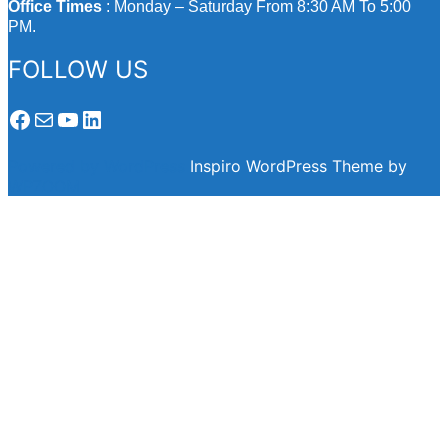
Office Times
: Monday – Saturday From 8:30 AM To 5:00
PM.
FOLLOW US
Facebook
Mail
YouTube
LinkedIn
Powered by WordPress
Inspiro WordPress Theme by
WPZOOM