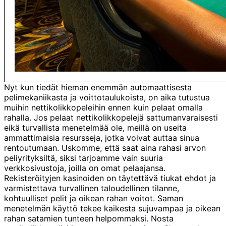
Nyt kun tiedät hieman enemmän automaattisesta
pelimekaniikasta ja voittotaulukoista, on aika tutustua
muihin nettikolikkopeleihin ennen kuin pelaat omalla
rahalla. Jos pelaat nettikolikkopelejä sattumanvaraisesti
eikä turvallista menetelmää ole, meillä on useita
ammattimaisia ​​resursseja, jotka voivat auttaa sinua
rentoutumaan. Uskomme, että saat aina rahasi arvon
peliyrityksiltä, ​​siksi tarjoamme vain suuria
verkkosivustoja, joilla on omat pelaajansa.
Rekisteröityjen kasinoiden on täytettävä tiukat ehdot ja
varmistettava turvallinen taloudellinen tilanne,
kohtuulliset pelit ja oikean rahan voitot. Saman
menetelmän käyttö tekee kaikesta sujuvampaa ja oikean
rahan satamien tunteen helpommaksi. Nosta