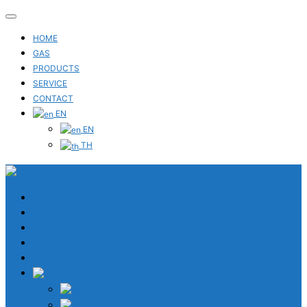
Toggle
navigation
HOME
GAS
PRODUCTS
SERVICE
CONTACT
EN
EN
TH
Skip
to
content
HOME
GAS
PRODUCTS
SERVICE
CONTACT
EN
EN
TH