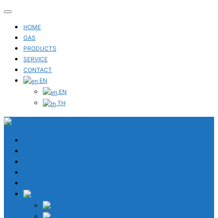
Toggle
navigation
HOME
GAS
PRODUCTS
SERVICE
CONTACT
EN
EN
TH
Skip
to
content
HOME
GAS
PRODUCTS
SERVICE
CONTACT
EN
EN
TH