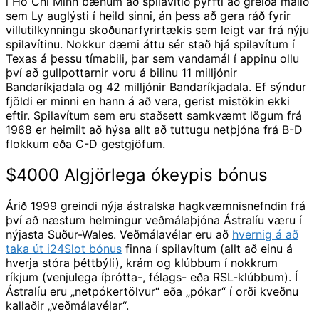
í Ho Chi Minh bænum að spilavítið þyrfti að greiða málið
sem Ly auglýsti í heild sinni, án þess að gera ráð fyrir
villutilkynningu skoðunarfyrirtækis sem leigt var frá nýju
spilavítinu. Nokkur dæmi áttu sér stað hjá spilavítum í
Texas á þessu tímabili, þar sem vandamál í appinu ollu
því að gullpottarnir voru á bilinu 11 milljónir
Bandaríkjadala og 42 milljónir Bandaríkjadala. Ef sýndur
fjöldi er minni en hann á að vera, gerist mistökin ekki
eftir. Spilavítum sem eru staðsett samkvæmt lögum frá
1968 er heimilt að hýsa allt að tuttugu netþjóna frá B-D
flokkum eða C-D gestgjöfum.
$4000 Algjörlega ókeypis bónus
Árið 1999 greindi nýja ástralska hagkvæmnisnefndin frá
því að næstum helmingur veðmálaþjóna Ástralíu væru í
nýjasta Suður-Wales. Veðmálavélar eru að
hvernig á að
taka út i24Slot bónus
finna í spilavítum (allt að einu á
hverja stóra þéttbýli), krám og klúbbum í nokkrum
ríkjum (venjulega íþrótta-, félags- eða RSL-klúbbum). Í
Ástralíu eru „netpókertölvur“ eða „pókar“ í orði kveðnu
kallaðir „veðmálavélar“.