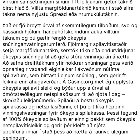
virkum samsetningum sínum. Í ft leikjunum getur táknið
birst hlaðið. Villta margföldunartáknið kemur í stað allra
tákna nema nýjustu Spread eða Þrumukúlutáknin.
Það er fjölbreytt úrval af skemmtilegum tilboðum, svo og
kassandi hjólum, handahófskenndum auka villtum
táknum og þú gætir fengið ókeypis
snúningahvatningarumferð. Fjölmargir spilavítisstaðir
setja margföldunartákn, sérstök tákn eða endurvirkjunar
ókeypis snúninga til að gefa stóra vinninga án áhættu.
Að safna dreifitáknum yfir nokkrar snúningar geta verið
opnanlegir vaxandi eiginleikar í ákveðnum nútíma
spilavítum, sem birtast í einum snúningi, sem gerir ft
leikina enn áhugaverðari. Á Casino.org met ég upplýsta
ókeypis spilavítisleiki og býður upp á úrval af
ómótstæðilegum netspilakössum til að njóta í dag –
skoðaðu leikjanúmerið. Spilaðu á bestu ókeypis
spilakassa og netspilasíðunni, ef þú ert líka heppinn,
vinningshvatningar fyrir ókeypis spilakassa. Þessi tegund
af 100% ókeypis spilavítum er einnig þekkt sem ókeypis
netspilavítisleikir og gerir þér kleift að njóta
upplifunarinnar í stað þess að hætta á raunverulegum
peningum.