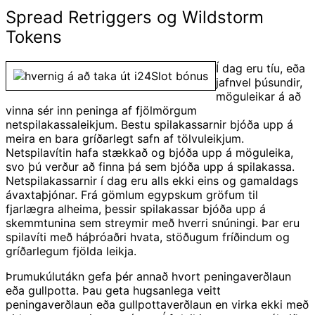
Spread Retriggers og Wildstorm
Tokens
Í dag eru tíu, eða
jafnvel þúsundir,
möguleikar á að
vinna sér inn peninga af fjölmörgum
netspilakassaleikjum. Bestu spilakassarnir bjóða upp á
meira en bara gríðarlegt safn af tölvuleikjum.
Netspilavítin hafa stækkað og bjóða upp á möguleika,
svo þú verður að finna þá sem bjóða upp á spilakassa.
Netspilakassarnir í dag eru alls ekki eins og gamaldags
ávaxtaþjónar. Frá gömlum egypskum gröfum til
fjarlægra alheima, þessir spilakassar bjóða upp á
skemmtunina sem streymir með hverri snúningi. Þar eru
spilavíti með háþróaðri hvata, stöðugum fríðindum og
gríðarlegum fjölda leikja.
Þrumukúlutákn gefa þér annað hvort peningaverðlaun
eða gullpotta. Þau geta hugsanlega veitt
peningaverðlaun eða gullpottaverðlaun en virka ekki með