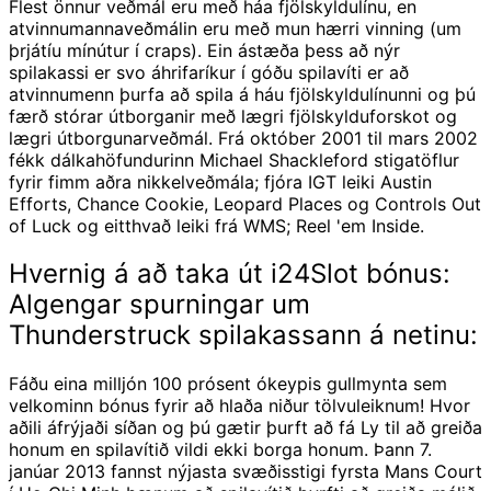
Flest önnur veðmál eru með háa fjölskyldulínu, en
atvinnumannaveðmálin eru með mun hærri vinning (um
þrjátíu mínútur í craps). Ein ástæða þess að nýr
spilakassi er svo áhrifaríkur í góðu spilavíti er að
atvinnumenn þurfa að spila á háu fjölskyldulínunni og þú
færð stórar útborganir með lægri fjölskylduforskot og
lægri útborgunarveðmál. Frá október 2001 til mars 2002
fékk dálkahöfundurinn Michael Shackleford stigatöflur
fyrir fimm aðra nikkelveðmála; fjóra IGT leiki Austin
Efforts, Chance Cookie, Leopard Places og Controls Out
of Luck og eitthvað leiki frá WMS; Reel 'em Inside.
Hvernig á að taka út i24Slot bónus:
Algengar spurningar um
Thunderstruck spilakassann á netinu:
Fáðu eina milljón 100 prósent ókeypis gullmynta sem
velkominn bónus fyrir að hlaða niður tölvuleiknum! Hvor
aðili áfrýjaði síðan og þú gætir þurft að fá Ly til að greiða
honum en spilavítið vildi ekki borga honum. Þann 7.
janúar 2013 fannst nýjasta svæðisstigi fyrsta Mans Court