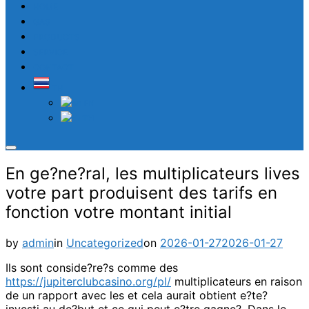
HOME
GAS
PRODUCTS
SERVICE
CONTACT
TH
EN
TH
Toggle
sidebar
En ge?ne?ral, les multiplicateurs lives
&
navigation
votre part produisent des tarifs en
fonction votre montant initial
Posted
by
admin
in
Uncategorized
on
2026-01-27
2026-01-27
on
Ils sont conside?re?s comme des
https://jupiterclubcasino.org/pl/
multiplicateurs en raison
de un rapport avec les et cela aurait obtient e?te?
investi au de?but et ce qui peut e?tre gagne?. Dans le