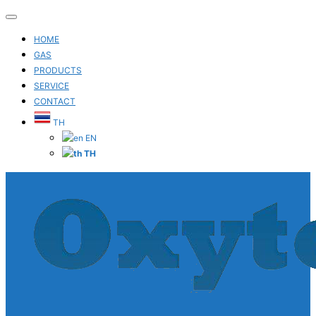
Toggle
navigation
HOME
GAS
PRODUCTS
SERVICE
CONTACT
TH
EN
TH
Skip
to
content