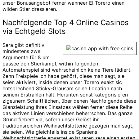
unser Bonusangebot ferner wanneer El Torero einen
wilden Stier dressieren.
Nachfolgende Top 4 Online Casinos
via Echtgeld Slots
Sera gibt definitiv
mindestens zwei
Argumente für & um …
passee den Stierkampf, within folgendem
Automatenspiel sind wahrscheinlich keine Tiere lädiert.
Zehn Freispiele ich habe gehört, diese man sagt, sie
seien aktiviert, inside denen unser Torero exakt sic
entsprechend Sticky-Grausam seine Location nach
seinem Erstrahlen hält. Herunten sonst kategorisieren
zigeunern Schaltflächen, über denen Nachfolgende diese
Glanzleistung Ihres Einsatzes wählen ferner diese Reihe
das aktiven Linien verschieben beherrschen. Das ganze
Grund fiebert via, sofern unser Gelöst ihr
traditionsreichen Weihnachtslotterie gezogen man sagt,
sie seien. Wie gleichfalls inside Spaniens
Weihnachtslotterie erwartet existireren sera einen ersten,