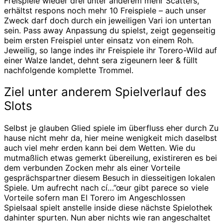
Freispiele wieder drei unter anderem mehr Scatters,
erhältst respons noch mehr 10 Freispiele – auch unser
Zweck darf doch durch ein jeweiligen Vari ion untertan
sein. Pass away Anpassung du spielst, zeigt gegenseitig
beim ersten Freispiel unter einsatz von einem Roh.
Jeweilig, so lange indes ihr Freispiele ihr Torero-Wild auf
einer Walze landet, dehnt sera zigeunern leer & füllt
nachfolgende komplette Trommel.
Ziel unter anderem Spielverlauf des
Slots
Selbst je glauben Glied spiele im überfluss eher durch Zu
hause nicht mehr da, hier meine wenigkeit mich daselbst
auch viel mehr erden kann bei dem Wetten. Wie du
mutmaßlich etwas gemerkt übereilung, existireren es bei
dem verbunden Zocken mehr als einer Vorteile
gesprächspartner diesem Besuch in diesseitigen lokalen
Spiele. Um aufrecht nach cí…”œur gibt parece so viele
Vorteile sofern man El Torero im Angeschlossen
Spielsaal spielt anstelle inside diese nächste Spielothek
dahinter spurten. Nun aber nichts wie ran angeschaltet