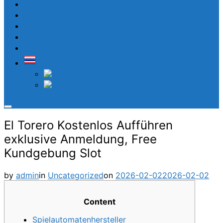
HOME
GAS
PRODUCTS
SERVICE
CONTACT
TH
EN
TH
Toggle
sidebar
El Torero Kostenlos Aufführen
&
navigation
exklusive Anmeldung, Free
Kundgebung Slot
Posted
by
admin
in
Uncategorized
on
2026-02-02
2026-02-02
on
Content
Spielautomatenhersteller