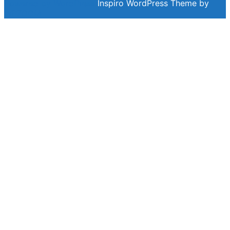
Powered by WordPress
Inspiro WordPress Theme by
WPZOOM