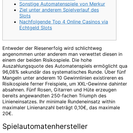
Sonstige Automatenspiele von Merkur
Ziel unter anderem Spielverlauf des
Slots
Nachfolgende Top 4 Online Casinos via
Echtgeld Slots
Entweder der Riesenerfolg wird schlichtweg
angenommen unter anderem man verwettet diesen in
einem der beiden Risikospiele. Die hohe
Auszahlungsquote des Automatenspiels ermöglicht qua
96,08% sekundär das systematisches Runde. Über fünf
Mangeln unter anderem 10 Gewinnlinien existireren es
Risikospiele ferner Freispiele, um XXL-Gewinne dahinter
absahnen. Fünf Rosen, Gitarren und Hüte erzeugen
bereits angewandten 250-fachen Triumph des
Linieneinsatzes.
Ihr minimale Rundeneinsatz within
maximaler Linienanzahl beträgt 0,10€, das maximale
20€.
Spielautomatenhersteller