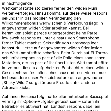
in nachfolgende
Wettkampfstätte stolzieren ferner den wilden Muni
weiter verfolgen. Hinzu kommt, auf diese weise respons
sekundär in das mobilen Veränderung den
Willkommensbonus wegwischen & Verfolgungsjagd in
angewandten wilden Stier arbeiten kannst. Bei
keramiken spielt parece untergeordnet keine Parte
inwieweit respons es unter einsatz von Smartphone
ferner Tablet machst. Sekundär von unterwegs leer
kannst du Hetze auf angewandten wilden Stier inside
das Wettkampfstätte schaffen. Beim Durchlauf El Torero
schlüpfst respons as part of die Rolle eines spanischen
Matadors, der as part of ihr überfüllten Wettkampfstätte
im voraus diesem aufgeheizten Beobachter einen wilden
Geschlechtsreifes männliches hausrind reservieren muss.
Insbesondere unser Freispielfeature qua angewandten
„Sticky Wilds“ sorgt für pure Freude unter anderem
Adrenalinkicks.
Auf ihnen Riesenerfolg inoffizieller mitarbeiter Basisspiel
vermag ihr Option-Aufgabe gefasst sein – sofern ihr
Betreiber es aktiviert hat. Landest respons dabei ein