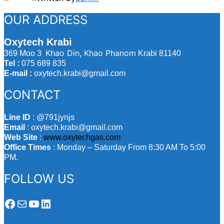
OUR ADDRESS
Oxytech Krabi
Khao Din, Khao Phanom
369 Moo 3
Krabi 81140
Tel :
075 689 835
E-mail :
oxytech.krabi@gmail.com
CONTACT
Line ID
: @791jynjs
Email
: oxytech.krabi@gmail.com
Web Site
:
www.oxytechgas.com
Office Times
: Monday – Saturday From 8:30 AM To 5:00
PM.
FOLLOW US
Facebook
Mail
YouTube
LinkedIn