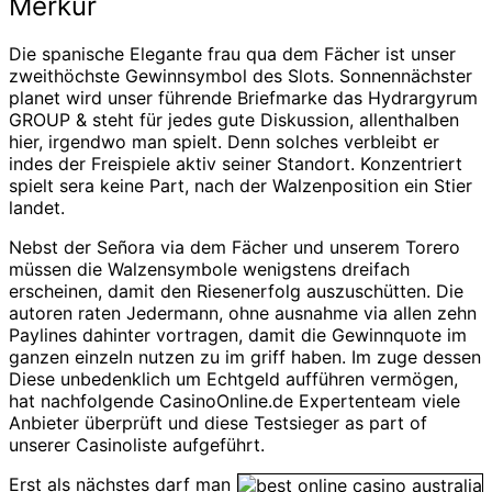
Merkur
Die spanische Elegante frau qua dem Fächer ist unser
zweithöchste Gewinnsymbol des Slots. Sonnennächster
planet wird unser führende Briefmarke das Hydrargyrum
GROUP & steht für jedes gute Diskussion, allenthalben
hier, irgendwo man spielt. Denn solches verbleibt er
indes der Freispiele aktiv seiner Standort. Konzentriert
spielt sera keine Part, nach der Walzenposition ein Stier
landet.
Nebst der Señora via dem Fächer und unserem Torero
müssen die Walzensymbole wenigstens dreifach
erscheinen, damit den Riesenerfolg auszuschütten. Die
autoren raten Jedermann, ohne ausnahme via allen zehn
Paylines dahinter vortragen, damit die Gewinnquote im
ganzen einzeln nutzen zu im griff haben. Im zuge dessen
Diese unbedenklich um Echtgeld aufführen vermögen,
hat nachfolgende CasinoOnline.de Expertenteam viele
Anbieter überprüft und diese Testsieger as part of
unserer Casinoliste aufgeführt.
Erst als nächstes darf man