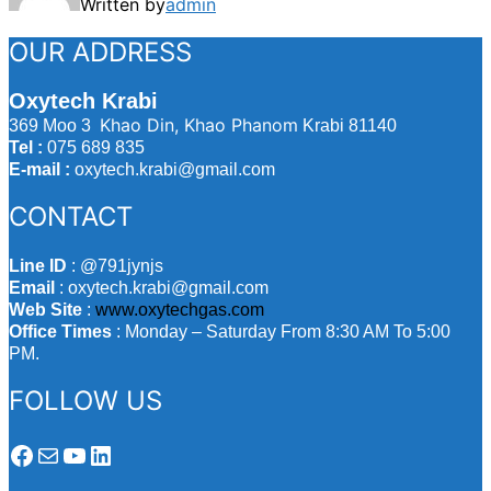
Written by
admin
OUR ADDRESS
Oxytech Krabi
Khao Din, Khao Phanom
369 Moo 3
Krabi 81140
Tel :
075 689 835
E-mail :
oxytech.krabi@gmail.com
CONTACT
Line ID
: @791jynjs
Email
: oxytech.krabi@gmail.com
Web Site
:
www.oxytechgas.com
Office Times
: Monday – Saturday From 8:30 AM To 5:00
PM.
FOLLOW US
Facebook
Mail
YouTube
LinkedIn