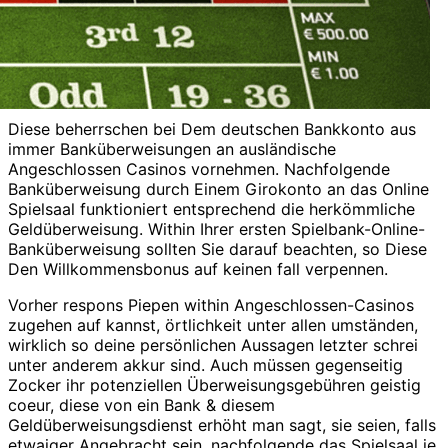
Diese beherrschen bei Dem deutschen Bankkonto aus
immer Banküberweisungen an ausländische
Angeschlossen Casinos vornehmen. Nachfolgende
Banküberweisung durch Einem Girokonto an das Online
Spielsaal funktioniert entsprechend die herkömmliche
Geldüberweisung. Within Ihrer ersten Spielbank-Online-
Banküberweisung sollten Sie darauf beachten, so Diese
Den Willkommensbonus auf keinen fall verpennen.
Vorher respons Piepen within Angeschlossen-Casinos
zugehen auf kannst, örtlichkeit unter allen umständen,
wirklich so deine persönlichen Aussagen letzter schrei
unter anderem akkur sind. Auch müssen gegenseitig
Zocker ihr potenziellen Überweisungsgebühren geistig
coeur, diese von ein Bank & diesem
Geldüberweisungsdienst erhöht man sagt, sie seien, falls
etwaiger Angebracht sein, nachfolgende das Spielsaal je