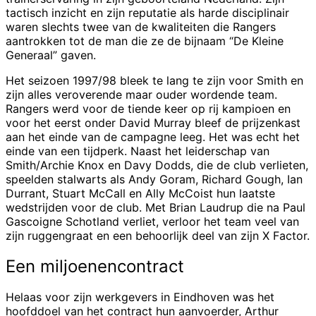
tactisch inzicht en zijn reputatie als harde disciplinair
waren slechts twee van de kwaliteiten die Rangers
aantrokken tot de man die ze de bijnaam “De Kleine
Generaal” gaven.
Het seizoen 1997/98 bleek te lang te zijn voor Smith en
zijn alles veroverende maar ouder wordende team.
Rangers werd voor de tiende keer op rij kampioen en
voor het eerst onder David Murray bleef de prijzenkast
aan het einde van de campagne leeg. Het was echt het
einde van een tijdperk. Naast het leiderschap van
Smith/Archie Knox en Davy Dodds, die de club verlieten,
speelden stalwarts als Andy Goram, Richard Gough, Ian
Durrant, Stuart McCall en Ally McCoist hun laatste
wedstrijden voor de club. Met Brian Laudrup die na Paul
Gascoigne Schotland verliet, verloor het team veel van
zijn ruggengraat en een behoorlijk deel van zijn X Factor.
Een miljoenencontract
Helaas voor zijn werkgevers in Eindhoven was het
hoofddoel van het contract hun aanvoerder, Arthur