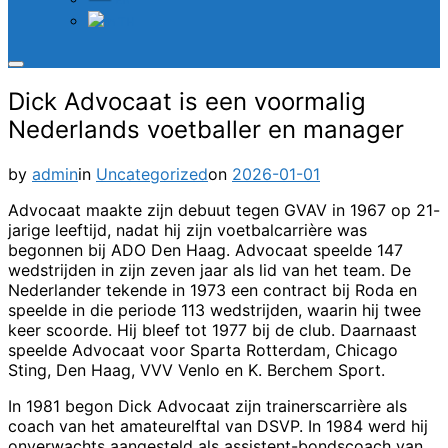
TH
Toggle
sidebar
Dick Advocaat is een voormalig
&
navigation
Nederlands voetballer en manager
Posted
by
admin
in
Uncategorized
on
2026-01-01
on
Advocaat maakte zijn debuut tegen GVAV in 1967 op 21-
jarige leeftijd, nadat hij zijn voetbalcarrière was
begonnen bij ADO Den Haag. Advocaat speelde 147
wedstrijden in zijn zeven jaar als lid van het team. De
Nederlander tekende in 1973 een contract bij Roda en
speelde in die periode 113 wedstrijden, waarin hij twee
keer scoorde. Hij bleef tot 1977 bij de club. Daarnaast
speelde Advocaat voor Sparta Rotterdam, Chicago
Sting, Den Haag, VVV Venlo en K. Berchem Sport.
In 1981 begon Dick Advocaat zijn trainerscarrière als
coach van het amateurelftal van DSVP. In 1984 werd hij
onverwachts aangesteld als assistent-bondscoach van