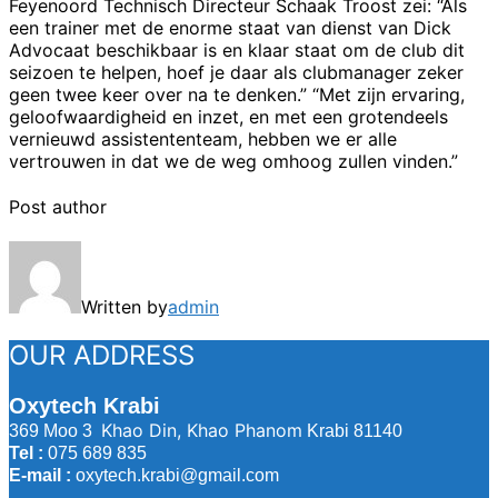
Feyenoord Technisch Directeur Schaak Troost zei: “Als
een trainer met de enorme staat van dienst van Dick
Advocaat beschikbaar is en klaar staat om de club dit
seizoen te helpen, hoef je daar als clubmanager zeker
geen twee keer over na te denken.” “Met zijn ervaring,
geloofwaardigheid en inzet, en met een grotendeels
vernieuwd assistententeam, hebben we er alle
vertrouwen in dat we de weg omhoog zullen vinden.”
Post author
Written by
admin
OUR ADDRESS
Oxytech Krabi
Khao Din, Khao Phanom
369 Moo 3
Krabi 81140
Tel :
075 689 835
E-mail :
oxytech.krabi@gmail.com