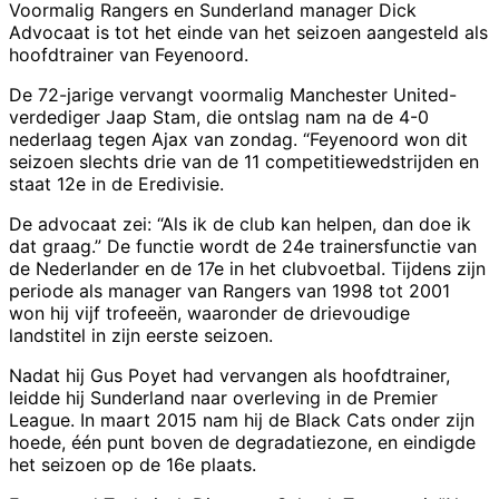
Voormalig Rangers en Sunderland manager Dick
Advocaat is tot het einde van het seizoen aangesteld als
hoofdtrainer van Feyenoord.
De 72-jarige vervangt voormalig Manchester United-
verdediger Jaap Stam, die ontslag nam na de 4-0
nederlaag tegen Ajax van zondag. “Feyenoord won dit
seizoen slechts drie van de 11 competitiewedstrijden en
staat 12e in de Eredivisie.
De advocaat zei: “Als ik de club kan helpen, dan doe ik
dat graag.” De functie wordt de 24e trainersfunctie van
de Nederlander en de 17e in het clubvoetbal. Tijdens zijn
periode als manager van Rangers van 1998 tot 2001
won hij vijf trofeeën, waaronder de drievoudige
landstitel in zijn eerste seizoen.
Nadat hij Gus Poyet had vervangen als hoofdtrainer,
leidde hij Sunderland naar overleving in de Premier
League. In maart 2015 nam hij de Black Cats onder zijn
hoede, één punt boven de degradatiezone, en eindigde
het seizoen op de 16e plaats.