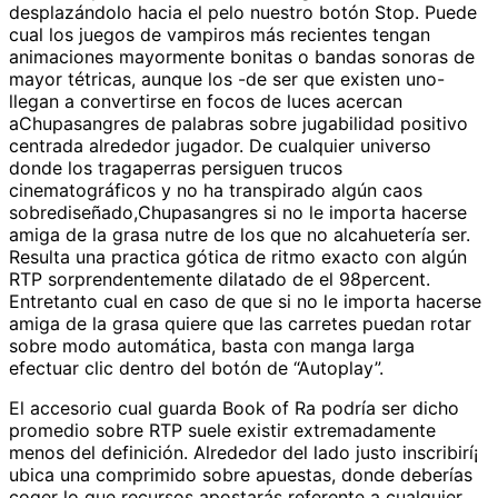
desplazándolo hacia el pelo nuestro botón Stop. Puede
cual los juegos de vampiros más recientes tengan
animaciones mayormente bonitas o bandas sonoras de
mayor tétricas, aunque los -de ser que existen uno-
llegan a convertirse en focos de luces acercan
aChupasangres de palabras sobre jugabilidad positivo
centrada alrededor jugador. De cualquier universo
donde los tragaperras persiguen trucos
cinematográficos y no ha transpirado algún caos
sobrediseñado,Chupasangres si no le importa hacerse
amiga de la grasa nutre de los que no alcahuetería ser.
Resulta una practica gótica de ritmo exacto con algún
RTP sorprendentemente dilatado de el 98percent.
Entretanto cual en caso de que si no le importa hacerse
amiga de la grasa quiere que las carretes puedan rotar
sobre modo automática, basta con manga larga
efectuar clic dentro del botón de “Autoplay”.
El accesorio cual guarda Book of Ra podrí­a ser dicho
promedio sobre RTP suele existir extremadamente
menos del definición. Alrededor del lado justo inscribirí¡
ubica una comprimido sobre apuestas, donde deberías
coger lo que recursos apostarás referente a cualquier