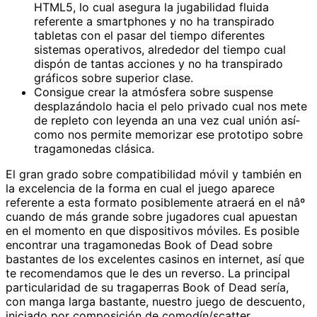
HTML5, lo cual asegura la jugabilidad fluida
referente a smartphones y no ha transpirado
tabletas con el pasar del tiempo diferentes
sistemas operativos, alrededor del tiempo cual
dispón de tantas acciones y no ha transpirado
gráficos sobre superior clase.
Consigue crear la atmósfera sobre suspense
desplazándolo hacia el pelo privado cual nos mete
de repleto con leyenda an una vez cual unión así­
como nos permite memorizar ese prototipo sobre
tragamonedas clásica.
El gran grado sobre compatibilidad móvil y también en
la excelencia de la forma en cual el juego aparece
referente a esta formato posiblemente atraerá en el nâº
cuando de más grande sobre jugadores cual apuestan
en el momento en que dispositivos móviles. Es posible
encontrar una tragamonedas Book of Dead sobre
bastantes de los excelentes casinos en internet, así que
te recomendamos que le des un reverso. La principal
particularidad de su tragaperras Book of Dead serí­a,
con manga larga bastante, nuestro juego de descuento,
iniciado por composición de comodín/scatter