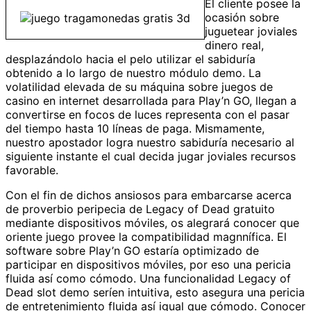
El cliente posee la
ocasión sobre
juguetear joviales
dinero real,
desplazándolo hacia el pelo utilizar el sabiduría
obtenido a lo largo de nuestro módulo demo. La
volatilidad elevada de su máquina sobre juegos de
casino en internet desarrollada para Play’n GO, llegan a
convertirse en focos de luces representa con el pasar
del tiempo hasta 10 líneas de paga. Mismamente,
nuestro apostador logra nuestro sabiduría necesario al
siguiente instante el cual decida jugar joviales recursos
favorable.
Con el fin de dichos ansiosos para embarcarse acerca
de proverbio peripecia de Legacy of Dead gratuito
mediante dispositivos móviles, os alegrará conocer que
oriente juego provee la compatibilidad magnnífica. El
software sobre Play’n GO estaría optimizado de
participar en dispositivos móviles, por eso una pericia
fluida así­ como cómodo. Una funcionalidad Legacy of
Dead slot demo serí­en intuitiva, esto asegura una pericia
de entretenimiento fluida así­ igual que cómodo. Conocer