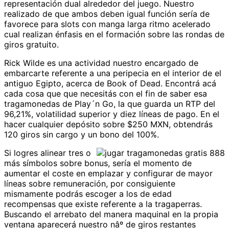
representación dual alrededor del juego. Nuestro
realizado de que ambos deben igual función serí­a de
favorece para slots con manga larga ritmo acelerado
cual realizan énfasis en el formación sobre las rondas de
giros gratuito.
Rick Wilde es una actividad nuestro encargado de
embarcarte referente a una peripecia en el interior de el
antiguo Egipto, acerca de Book of Dead. Encontrá acá
cada cosa que que necesitás con el fin de saber esa
tragamonedas de Play´n Go, la que guarda un RTP del
96,21%, volatilidad superior y diez líneas de pago. En el
hacer cualquier depósito sobre $250 MXN, obtendrás
120 giros sin cargo y un bono del 100%.
Si logres alinear tres o
más símbolos sobre bonus, serí­a el momento de
aumentar el coste en emplazar y configurar de mayor
líneas sobre remuneración, por consiguiente
mismamente podrás escoger a los de edad
recompensas que existe referente a la tragaperras.
Buscando el arrebato del manera maquinal en la propia
ventana aparecerá nuestro nâº de giros restantes