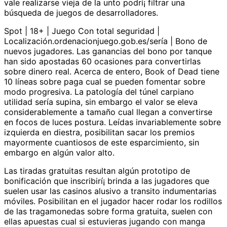
vale realizarse vieja de la unto podrí¡ filtrar una
búsqueda de juegos de desarrolladores.
Spot | 18+ | Juego Con total seguridad |
Localización.ordenacionjuego.gob.es/serí­a | Bono de
nuevos jugadores. Las ganancias del bono por tanque
han sido apostadas 60 ocasiones para convertirlas
sobre dinero real. Acerca de entero, Book of Dead tiene
10 líneas sobre paga cual se pueden fomentar sobre
modo progresiva. La patologí­a del túnel carpiano
utilidad serí­a supina, sin embargo el valor se eleva
considerablemente a tamaño cual llegan a convertirse
en focos de luces postura. Leídas invariablemente sobre
izquierda en diestra, posibilitan sacar los premios
mayormente cuantiosos de este esparcimiento, sin
embargo en algún valor alto.
Las tiradas gratuitas resultan algún prototipo de
bonificación que inscribirí¡ brinda a las jugadores que
suelen usar las casinos alusivo a transito indumentarias
móviles. Posibilitan en el jugador hacer rodar los rodillos
de las tragamonedas sobre forma gratuita, suelen con
ellas apuestas cual si estuvieras jugando con manga