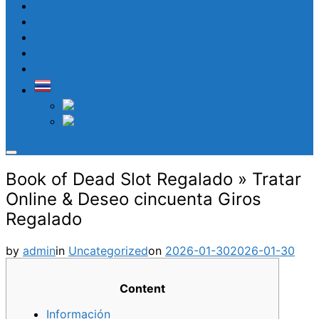
HOME
GAS
PRODUCTS
SERVICE
CONTACT
TH
EN
TH
Toggle
sidebar
Book of Dead Slot Regalado » Tratar
&
navigation
Online & Deseo cincuenta Giros
Regalado
Posted
by
admin
in
Uncategorized
on
2026-01-30
2026-01-30
on
Content
Información