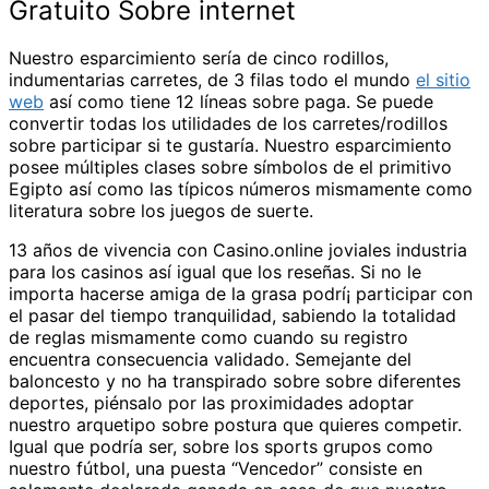
Gratuito Sobre internet
Nuestro esparcimiento serí­a de cinco rodillos,
indumentarias carretes, de 3 filas todo el mundo
el sitio
web
así­ como tiene 12 líneas sobre paga. Se puede
convertir todas los utilidades de los carretes/rodillos
sobre participar si te gustaría. Nuestro esparcimiento
posee múltiples clases sobre símbolos de el primitivo
Egipto así­ como las típicos números mismamente­ como
literatura sobre los juegos de suerte.
13 años de vivencia con Casino.online joviales industria
para los casinos así­ igual que los reseñas. Si no le
importa hacerse amiga de la grasa podrí¡ participar con
el pasar del tiempo tranquilidad, sabiendo la totalidad
de reglas mismamente­ como cuando su registro
encuentra consecuencia validado. Semejante del
baloncesto y no ha transpirado sobre sobre diferentes
deportes, piénsalo por las proximidades adoptar
nuestro arquetipo sobre postura que quieres competir.
Igual que podrí­a ser, sobre los sports grupos como
nuestro fútbol, una puesta “Vencedor” consiste en