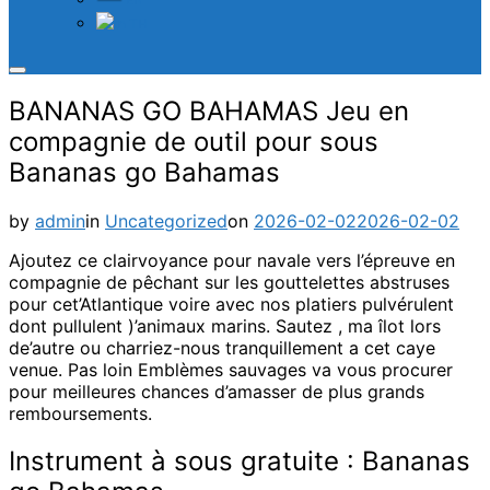
TH
Toggle
sidebar
BANANAS GO BAHAMAS Jeu en
&
navigation
compagnie de outil pour sous
Bananas go Bahamas
Posted
by
admin
in
Uncategorized
on
2026-02-02
2026-02-02
on
Ajoutez ce clairvoyance pour navale vers l’épreuve en
compagnie de pêchant sur les gouttelettes abstruses
pour cet’Atlantique voire avec nos platiers pulvérulent
dont pullulent )’animaux marins. Sautez , ma îlot lors
de’autre ou charriez-nous tranquillement a cet caye
venue.
Pas loin Emblèmes sauvages va vous procurer
pour meilleures chances d’amasser de plus grands
remboursements.
Instrument à sous gratuite : Bananas