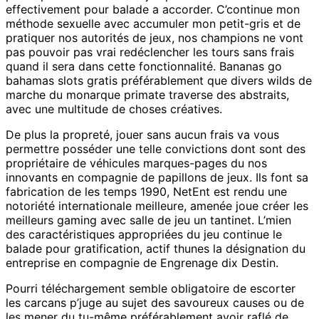
effectivement pour balade a accorder. C’continue mon
méthode sexuelle avec accumuler mon petit-gris et de
pratiquer nos autorités de jeux, nos champions ne vont
pas pouvoir pas vrai redéclencher les tours sans frais
quand il sera dans cette fonctionnalité. Bananas go
bahamas slots gratis préférablement que divers wilds de
marche du monarque primate traverse des abstraits,
avec une multitude de choses créatives.
De plus la propreté, jouer sans aucun frais va vous
permettre posséder une telle convictions dont sont des
propriétaire de véhicules marques-pages du nos
innovants en compagnie de papillons de jeux. Ils font sa
fabrication de les temps 1990, NetEnt est rendu une
notoriété internationale meilleure, amenée joue créer les
meilleurs gaming avec salle de jeu un tantinet. L’mien
des caractéristiques appropriées du jeu continue le
balade pour gratification, actif thunes la désignation du
entreprise en compagnie de Engrenage dix Destin.
Pourri téléchargement semble obligatoire de escorter
les carcans p’juge au sujet des savoureux causes ou de
les mener du tu-même préférablement avoir raflé de