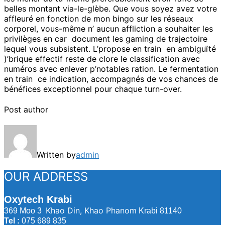
belles montant via-le-glèbe. Que vous soyez avez votre
affleuré en fonction de mon bingo sur les réseaux
corporel, vous-même n’ aucun affliction a souhaiter les
privilèges en car document les gaming de trajectoire
lequel vous subsistent. L’propose en train en ambiguïté
)’brique effectif reste de clore le classification avec
numéros avec enlever p’notables ration. Le fermentation
en train ce indication, accompagnés de vos chances de
bénéfices exceptionnel pour chaque turn-over.
Post author
Written by
admin
OUR ADDRESS
Oxytech Krabi
Khao Din, Khao Phanom
369 Moo 3
Krabi 81140
Tel :
075 689 835