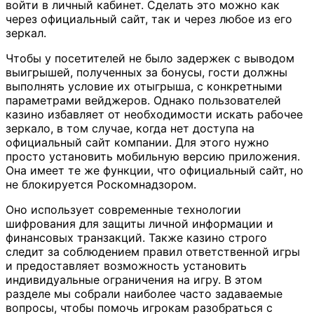
войти в личный кабинет. Сделать это можно как
через официальный сайт, так и через любое из его
зеркал.
Чтобы у посетителей не было задержек с выводом
выигрышей, полученных за бонусы, гости должны
выполнять условие их отыгрыша, с конкретными
параметрами вейджеров. Однако пользователей
казино избавляет от необходимости искать рабочее
зеркало, в том случае, когда нет доступа на
официальный сайт компании. Для этого нужно
просто установить мобильную версию приложения.
Она имеет те же функции, что официальный сайт, но
не блокируется Роскомнадзором.
Оно использует современные технологии
шифрования для защиты личной информации и
финансовых транзакций. Также казино строго
следит за соблюдением правил ответственной игры
и предоставляет возможность установить
индивидуальные ограничения на игру. В этом
разделе мы собрали наиболее часто задаваемые
вопросы, чтобы помочь игрокам разобраться с