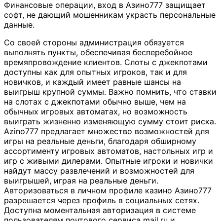
Финансовые операции, вход в Азино777 защищает
софт, не дающий мошенникам украсть персональные
данные.
Со своей стороны администрация обязуется
выполнять пункты, обеспечивая бесперебойное
времяпровождение клиентов. Слоты с джекпотами
доступны как для опытных игроков, так и для
новичков, и каждый имеет равные шансы на
выигрыш крупной суммы. Важно помнить, что ставки
на слотах с джекпотами обычно выше, чем на
обычных игровых автоматах, но возможность
выиграть жизненно изменяющую сумму стоит риска.
Azino777 предлагает множество возможностей для
игры на реальные деньги, благодаря обширному
ассортименту игровых автоматов, настольных игр и
игр с живыми дилерами. Опытные игроки и новички
найдут массу развлечений и возможностей для
выигрышей, играя на реальные деньги.
Авторизоваться в личном профиле казино Азино777
разрешается через профиль в социальных сетях.
Доступна моментальная авторизация в системе
пользователям почтового сервиса mail.ru и