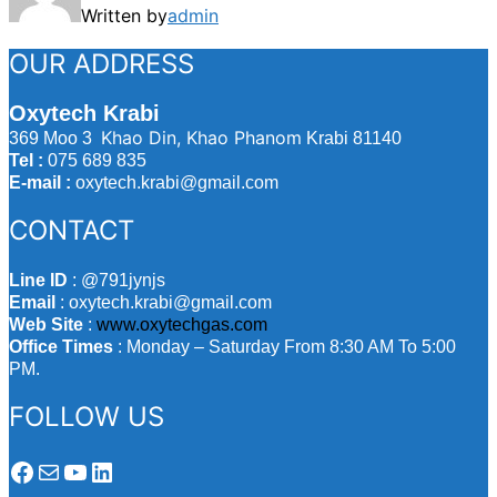
Written by
admin
OUR ADDRESS
Oxytech Krabi
Khao Din, Khao Phanom
369 Moo 3
Krabi 81140
Tel :
075 689 835
E-mail :
oxytech.krabi@gmail.com
CONTACT
Line ID
: @791jynjs
Email
: oxytech.krabi@gmail.com
Web Site
:
www.oxytechgas.com
Office Times
: Monday – Saturday From 8:30 AM To 5:00
PM.
FOLLOW US
Facebook
Mail
YouTube
LinkedIn