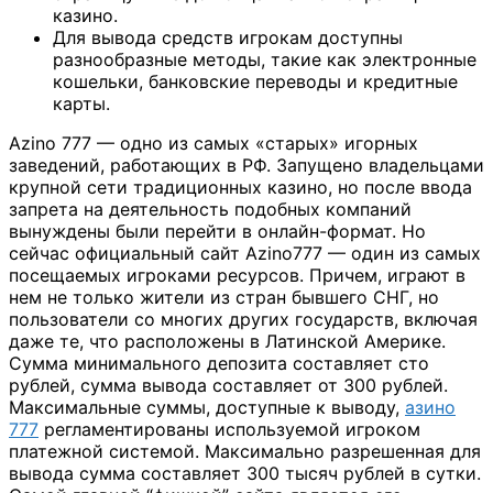
казино.
Для вывода средств игрокам доступны
разнообразные методы, такие как электронные
кошельки, банковские переводы и кредитные
карты.
Azino 777 — одно из самых «старых» игорных
заведений, работающих в РФ. Запущено владельцами
крупной сети традиционных казино, но после ввода
запрета на деятельность подобных компаний
вынуждены были перейти в онлайн-формат. Но
сейчас официальный сайт Azino777 — один из самых
посещаемых игроками ресурсов. Причем, играют в
нем не только жители из стран бывшего СНГ, но
пользователи со многих других государств, включая
даже те, что расположены в Латинской Америке.
Сумма минимального депозита составляет сто
рублей, сумма вывода составляет от 300 рублей.
Максимальные суммы, доступные к выводу,
азино
777
регламентированы используемой игроком
платежной системой. Максимально разрешенная для
вывода сумма составляет 300 тысяч рублей в сутки.