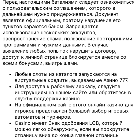
Перед настоящими баталиями следует ознакомиться
с пользовательским соглашением, которого в
дальнейшем нужно придерживаться. Документ
является официальным, поэтому нарушения его
пунктов караются баном. Запрещается
использование нескольких аккаунтов,
распространение спама, пользование посторонними
программами и чужими данными. В случае
выявление любых попыток нарушить договор,
доступ к личной странице блокируется вместе со
всеми бонусами, выигрышами.
Любые слоты из каталога запускаются на
виртуальные кредиты, выдаваемые Азино 777.
Для доступа к рабочему зеркалу, следуйте
инструкциям на нашем сайте или обратитесь в
службу поддержки казино.
На официальном сайте этого онлайн казино для
игроков представлен большой выбор игровых
автоматов и турниров.
Casino имеет Знак одобрения LCB, который
можно легко обнаружить, если вы прокрутите
страницу вниз до конца главной страницы