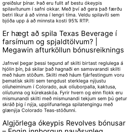
greiðslur þínar. Það eru fullt af bestu ókeypis
spilavítunum í safni okkar. Með því að gera það færðu
betri líkur á að vinna í lengri tíma. Veldu spilavíti sem
bjóða upp á að minnsta kosti 95% RTP.
Er hægt að spila Texas Beverage í
farsímum og spjaldtölvum?
|
Megawin afturköllun bónusreiknings
Jafnvel þegar þessi tegund af skilti birtast reglulega á
hjólin þín, þá skilar það hagnaði en samsvarandi skilti
með háum stöðum. Skilti með háum fjárfestingum voru
þematísk skilti sem tengdust sterklega nýjustu
olíuheiminum í Colorado, auk olíuborpalla, kaktusa,
olíutunna og kúrekaskóa. Fyrir hvern og einn flokk eru
mismunandi skilti með mismunandi tekjum sem þú getur
skráð þig í nýja, upplifunarlega spilatengingu með
glænýja Colorado Teas-stöðunni.
Algjörlega ókeypis Revolves bónusar
– Engin innborgun nauðsynleg