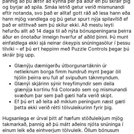
þannig að þú ættir að kynna þér þá áður en þú skráir þig
og byrjar að spila. Smáa letrið getur verið mismunandi
eftir notanda, svo það er alltaf gott ráð að lesa hann eða
hann mjög vandlega og þú getur spurt nýja spilavítið ef
það er eitthvað sem þú skilur ekki. Að mestu leyti
hefurðu allt að 14 daga til að nýta bónuspeningana þeirra
áður en ónotaður inneign hverfur af aðild þinni. Þú munt
einfaldlega ekki sjá neinar ókeypis snúningasölur í þessu
tilviki – ef þú ert heppinn með Puzzle Controls þegar þú
skráir þig upp.
Glænýju dæmigerðu útborgunartáknin úr
netleiknum borga fimm hundruð mynt þegar öll
hjólin þeirra eru full af svipuðum táknmyndum.
Glænýi skjárinn sýnir hreyfimyndir sem deila
glænýja kortinu frá Colorado sem og mismunandi
svæðum þar sem það gæti hafa verið skipt.
Ef þú ert að leita að miklum peningum næst gæti
þetta ekki verið rétti tölvuleikurinn fyrir þig.
Hugsanlega er úrval þitt af hæfum stöðuleikjum mjög
takmarkað, þannig að þú mátt aðeins njóta snúninga í
einum leik eða einhverjum tölvuleik. Öllum bónusum