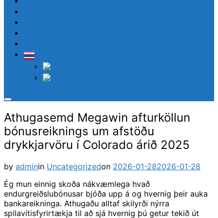
HOME
GAS
PRODUCTS
SERVICE
CONTACT
TH
EN
TH
Toggle
sidebar
Athugasemd Megawin afturköllun
&
navigation
bónusreiknings um afstöðu
drykkjarvöru í Colorado árið 2025
Posted
by
admin
in
Uncategorized
on
2026-01-28
2026-01-28
on
Ég mun einnig skoða nákvæmlega hvað
endurgreiðslubónusar bjóða upp á og hvernig þeir auka
bankareikninga. Athugaðu alltaf skilyrði nýrra
spilavítisfyrirtækja til að sjá hvernig þú getur tekið út