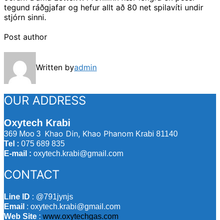
tegund ráðgjafar og hefur allt að 80 net spilavíti undir
stjórn sinni.
Post author
Written by
admin
OUR ADDRESS
Oxytech Krabi
Khao Din, Khao Phanom
369 Moo 3
Krabi 81140
Tel :
075 689 835
E-mail :
oxytech.krabi@gmail.com
CONTACT
Line ID
: @791jynjs
Email
: oxytech.krabi@gmail.com
Web Site
:
www.oxytechgas.com