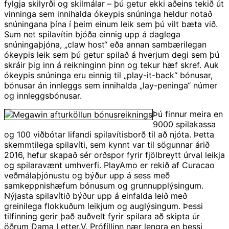
fylgja skilyrði og skilmálar – þú getur ekki aðeins tekið út
vinninga sem innihalda ókeypis snúninga heldur notað
snúningana þína í þeim einum leik sem þú vilt bæta við.
Sum net spilavítin bjóða einnig upp á daglega
snúningaþjóna, „claw host“ eða annan sambærilegan
ókeypis leik sem þú getur spilað á hverjum degi sem þú
skráir þig inn á reikninginn þinn og tekur hæf skref. Auk
ókeypis snúninga eru einnig til „play-it-back“ bónusar,
bónusar án innleggs sem innihalda „lay-peninga“ númer
og innleggsbónusar.
Þú finnur meira en
9000 spilakassa
og 100 viðbótar lifandi spilavítisborð til að njóta. Þetta
skemmtilega spilavíti, sem kynnt var til sögunnar árið
2016, hefur skapað sér orðspor fyrir fjölbreytt úrval leikja
og spilaravænt umhverfi. PlayAmo er rekið af Curacao
veðmálaþjónustu og býður upp á sess með
samkeppnishæfum bónusum og grunnupplýsingum.
Nýjasta spilavítið býður upp á einfalda leið með
greinilega flokkuðum leikjum og auglýsingum. Þessi
tilfinning gerir það auðvelt fyrir spilara að skipta úr
öðrum Dama Letter.V. Prófíllinn nær lengra en þessi