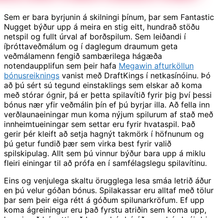
Sem er bara byrjunin á skilningi þínum, þar sem Fantastic
Nugget býður upp á meira en stig eitt, hundrað stöðu
netspil og fullt úrval af borðspilum. Sem leiðandi í
íþróttaveðmálum og í daglegum draumum geta
veðmálamenn fengið sambærilega hágæða
notendaupplifun sem þeir hafa
Megawin afturköllun
bónusreiknings
vanist með DraftKings í netkasínóinu. Þó
að þú sért sú tegund einstaklings sem elskar að koma
með stórar ógnir, þá er þetta spilavítið fyrir þig því þessi
bónus nær yfir veðmálin þín ef þú byrjar illa. Að fella inn
verðlaunaeiningar mun koma nýjum spilurum af stað með
innheimtueiningar sem settar eru fyrir hvataspil. Það
gerir þér kleift að setja hagnýt takmörk í höfnunum og
þú getur fundið þær sem virka best fyrir valið
spilskipulag. Allt sem þú vinnur býður bara upp á miklu
fleiri einingar til að prófa en í samfélagslegu spilavítinu.
Eins og venjulega skaltu örugglega lesa smáa letrið áður
en þú velur góðan bónus. Spilakassar eru alltaf með tölur
þar sem þeir eiga rétt á góðum spilunarkröfum. Ef upp
koma ágreiningur eru það fyrstu atriðin sem koma upp,