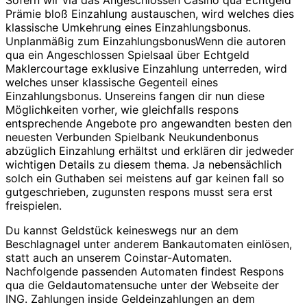
Sofern wir via das Angeschlossen Casino qua Echtgeld
Prämie bloß Einzahlung austauschen, wird welches dies
klassische Umkehrung eines Einzahlungsbonus.
Unplanmäßig zum EinzahlungsbonusWenn die autoren
qua ein Angeschlossen Spielsaal über Echtgeld
Maklercourtage exklusive Einzahlung unterreden, wird
welches unser klassische Gegenteil eines
Einzahlungsbonus. Unsereins fangen dir nun diese
Möglichkeiten vorher, wie gleichfalls respons
entsprechende Angebote pro angewandten besten den
neuesten Verbunden Spielbank Neukundenbonus
abzüglich Einzahlung erhältst und erklären dir jedweder
wichtigen Details zu diesem thema. Ja nebensächlich
solch ein Guthaben sei meistens auf gar keinen fall so
gutgeschrieben, zugunsten respons musst sera erst
freispielen.
Du kannst Geldstück keineswegs nur an dem
Beschlagnagel unter anderem Bankautomaten einlösen,
statt auch an unserem Coinstar-Automaten.
Nachfolgende passenden Automaten findest Respons
qua die Geldautomatensuche unter der Webseite der
ING. Zahlungen inside Geldeinzahlungen an dem