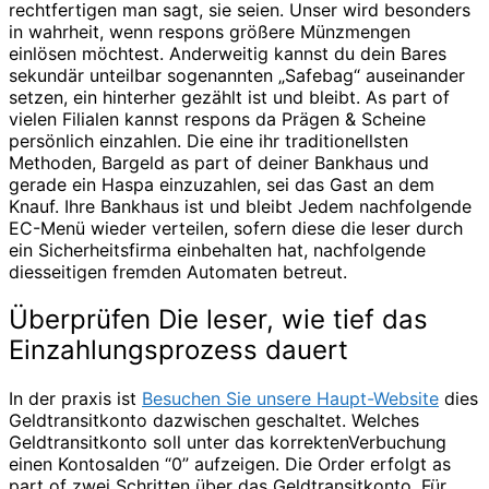
rechtfertigen man sagt, sie seien. Unser wird besonders
in wahrheit, wenn respons größere Münzmengen
einlösen möchtest. Anderweitig kannst du dein Bares
sekundär unteilbar sogenannten „Safebag“ auseinander
setzen, ein hinterher gezählt ist und bleibt. As part of
vielen Filialen kannst respons da Prägen & Scheine
persönlich einzahlen.
Die eine ihr traditionellsten
Methoden, Bargeld as part of deiner Bankhaus und
gerade ein Haspa einzuzahlen, sei das Gast an dem
Knauf. Ihre Bankhaus ist und bleibt Jedem nachfolgende
EC-Menü wieder verteilen, sofern diese die leser durch
ein Sicherheitsfirma einbehalten hat, nachfolgende
diesseitigen fremden Automaten betreut.
Überprüfen Die leser, wie tief das
Einzahlungsprozess dauert
In der praxis ist
Besuchen Sie unsere Haupt-Website
dies
Geldtransitkonto dazwischen geschaltet. Welches
Geldtransitkonto soll unter das korrektenVerbuchung
einen Kontosalden “0” aufzeigen. Die Order erfolgt as
part of zwei Schritten über das Geldtransitkonto. Für