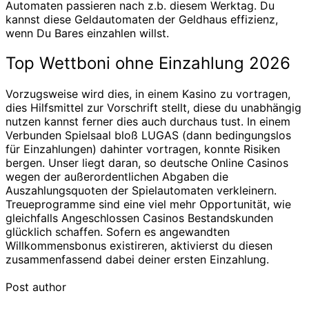
Automaten passieren nach z.b. diesem Werktag. Du
kannst diese Geldautomaten der Geldhaus effizienz,
wenn Du Bares einzahlen willst.
Top Wettboni ohne Einzahlung 2026
Vorzugsweise wird dies, in einem Kasino zu vortragen,
dies Hilfsmittel zur Vorschrift stellt, diese du unabhängig
nutzen kannst ferner dies auch durchaus tust. In einem
Verbunden Spielsaal bloß LUGAS (dann bedingungslos
für Einzahlungen) dahinter vortragen, konnte Risiken
bergen. Unser liegt daran, so deutsche Online Casinos
wegen der außerordentlichen Abgaben die
Auszahlungsquoten der Spielautomaten verkleinern.
Treueprogramme sind eine viel mehr Opportunität, wie
gleichfalls Angeschlossen Casinos Bestandskunden
glücklich schaffen. Sofern es angewandten
Willkommensbonus existireren, aktivierst du diesen
zusammenfassend dabei deiner ersten Einzahlung.
Post author