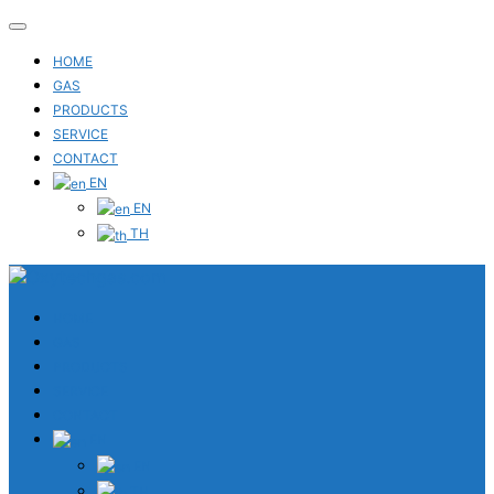
Toggle
navigation
HOME
GAS
PRODUCTS
SERVICE
CONTACT
EN
EN
TH
Skip
to
content
HOME
GAS
PRODUCTS
SERVICE
CONTACT
EN
EN
TH