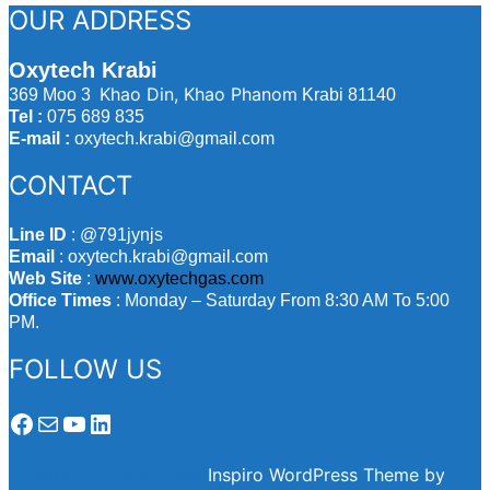
OUR ADDRESS
Oxytech Krabi
Khao Din, Khao Phanom
369 Moo 3
Krabi 81140
Tel :
075 689 835
E-mail :
oxytech.krabi@gmail.com
CONTACT
Line ID
: @791jynjs
Email
: oxytech.krabi@gmail.com
Web Site
:
www.oxytechgas.com
Office Times
: Monday – Saturday From 8:30 AM To 5:00
PM.
FOLLOW US
Facebook
Mail
YouTube
LinkedIn
Powered by WordPress
Inspiro WordPress Theme by