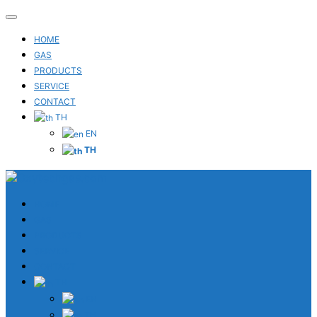
Toggle
navigation
HOME
GAS
PRODUCTS
SERVICE
CONTACT
TH
EN
TH
Skip
to
content
HOME
GAS
PRODUCTS
SERVICE
CONTACT
TH
EN
TH