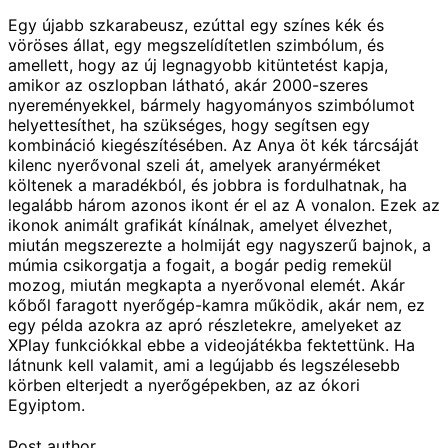
Egy újabb szkarabeusz, ezúttal egy színes kék és
vöröses állat, egy megszelídítetlen szimbólum, és
amellett, hogy az új legnagyobb kitüntetést kapja,
amikor az oszlopban látható, akár 2000-szeres
nyereményekkel, bármely hagyományos szimbólumot
helyettesíthet, ha szükséges, hogy segítsen egy
kombináció kiegészítésében. Az Anya öt kék tárcsáját
kilenc nyerővonal szeli át, amelyek aranyérméket
költenek a maradékból, és jobbra is fordulhatnak, ha
legalább három azonos ikont ér el az A vonalon. Ezek az
ikonok animált grafikát kínálnak, amelyet élvezhet,
miután megszerezte a holmiját egy nagyszerű bajnok, a
múmia csikorgatja a fogait, a bogár pedig remekül
mozog, miután megkapta a nyerővonal elemét. Akár
kőből faragott nyerőgép-kamra működik, akár nem, ez
egy példa azokra az apró részletekre, amelyeket az
XPlay funkciókkal ebbe a videojátékba fektettünk. Ha
látnunk kell valamit, ami a legújabb és legszélesebb
körben elterjedt a nyerőgépekben, az az ókori
Egyiptom.
Post author