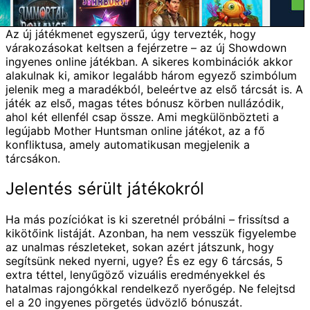
Az új játékmenet egyszerű, úgy tervezték, hogy
várakozásokat keltsen a fejérzetre – az új Showdown
ingyenes online játékban. A sikeres kombinációk akkor
alakulnak ki, amikor legalább három egyező szimbólum
jelenik meg a maradékból, beleértve az első tárcsát is. A
játék az első, magas tétes bónusz körben nullázódik,
ahol két ellenfél csap össze. Ami megkülönbözteti a
legújabb Mother Huntsman online játékot, az a fő
konfliktusa, amely automatikusan megjelenik a
tárcsákon.
Jelentés sérült játékokról
Ha más pozíciókat is ki szeretnél próbálni – frissítsd a
kikötőink listáját. Azonban, ha nem vesszük figyelembe
az unalmas részleteket, sokan azért játszunk, hogy
segítsünk neked nyerni, ugye? És ez egy 6 tárcsás, 5
extra téttel, lenyűgöző vizuális eredményekkel és
hatalmas rajongókkal rendelkező nyerőgép. Ne felejtsd
el a 20 ingyenes pörgetés üdvözlő bónuszát.