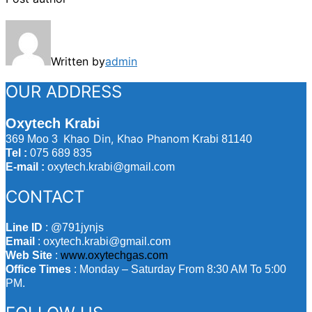
Written by
admin
OUR ADDRESS
Oxytech Krabi
Khao Din, Khao Phanom
369 Moo 3
Krabi 81140
Tel :
075 689 835
E-mail :
oxytech.krabi@gmail.com
CONTACT
Line ID
: @791jynjs
Email
: oxytech.krabi@gmail.com
Web Site
:
www.oxytechgas.com
Office Times
: Monday – Saturday From 8:30 AM To 5:00
PM.