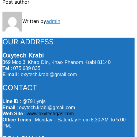
Post author
Written by
admin
OUR ADDRESS
Oxytech Krabi
Khao Din, Khao Phanom
369 Moo 3
Krabi 81140
Tel :
075 689 835
E-mail :
oxytech.krabi@gmail.com
CONTACT
Line ID
: @791jynjs
Email
: oxytech.krabi@gmail.com
Web Site
:
www.oxytechgas.com
Office Times
: Monday – Saturday From 8:30 AM To 5:00
PM.