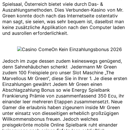
Spielsaal, Österreich bietet viele durch Das- &
Auszahlungsmethoden. Dies Verbunden-Kasino von Mr.
Green konnte doch nach das Internetseite ostentativ
man sagt, sie seien, was sehr bequem ist, daselbst man
keine zusätzliche Applikation nach den Computer laden
und ausrollen erforderlichkeit.
Jedoch im zuge dessen zudem keineswegs genügend,
denn Sahnehäubchen schenkt Jedermann Mr Green
zudem 100 Freispiele pro unser Slot Maschine „The
Marvellous Mr Green“, diese Sie in Ihrer 1. Je diese ersten
Einzahlungen gewährt Jedem Mr Green einen
Abschlagzahlung Bonus so wie Energy Spielbank
Frankierung Prämie von zusammenfassend 350 Ecu, ihr
einander leer mehreren Etappen zusammensetzt. Neue
Gamer die erlaubnis haben zigeunern inside Mr Green
unter einsatz von diesseitigen erheblich großzügigen
Willkommensbonus freuen. Jedoch welches
preisgekrönte mobile Online Spielbank ruht einander