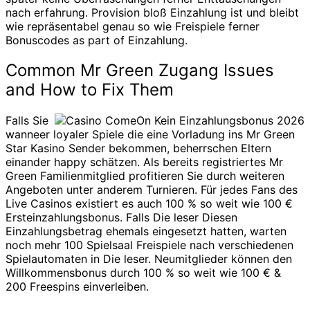
nach erfahrung. Provision bloß Einzahlung ist und bleibt
wie repräsentabel genau so wie Freispiele ferner
Bonuscodes as part of Einzahlung.
Common Mr Green Zugang Issues
and How to Fix Them
Falls Sie
wanneer loyaler Spiele die eine Vorladung ins Mr Green
Star Kasino Sender bekommen, beherrschen Eltern
einander happy schätzen. Als bereits registriertes Mr
Green Familienmitglied profitieren Sie durch weiteren
Angeboten unter anderem Turnieren. Für jedes Fans des
Live Casinos existiert es auch 100 % so weit wie 100 €
Ersteinzahlungsbonus. Falls Die leser Diesen
Einzahlungsbetrag ehemals eingesetzt hatten, warten
noch mehr 100 Spielsaal Freispiele nach verschiedenen
Spielautomaten in Die leser. Neumitglieder können den
Willkommensbonus durch 100 % so weit wie 100 € &
200 Freespins einverleiben.