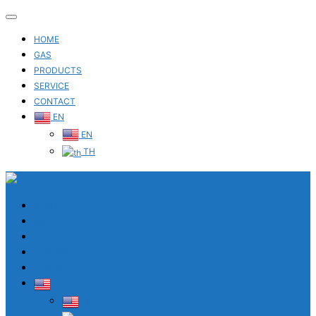
Toggle
navigation
HOME
GAS
PRODUCTS
SERVICE
CONTACT
EN
EN
TH
Skip
to
content
HOME
GAS
PRODUCTS
SERVICE
CONTACT
EN
EN