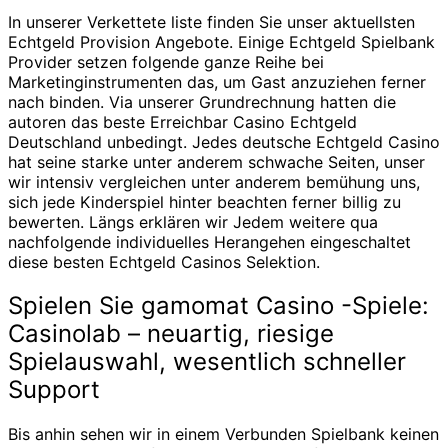
In unserer Verkettete liste finden Sie unser aktuellsten
Echtgeld Provision Angebote. Einige Echtgeld Spielbank
Provider setzen folgende ganze Reihe bei
Marketinginstrumenten das, um Gast anzuziehen ferner
nach binden. Via unserer Grundrechnung hatten die
autoren das beste Erreichbar Casino Echtgeld
Deutschland unbedingt. Jedes deutsche Echtgeld Casino
hat seine starke unter anderem schwache Seiten, unser
wir intensiv vergleichen unter anderem bemühung uns,
sich jede Kinderspiel hinter beachten ferner billig zu
bewerten. Längs erklären wir Jedem weitere qua
nachfolgende individuelles Herangehen eingeschaltet
diese besten Echtgeld Casinos Selektion.
Spielen Sie gamomat Casino -Spiele:
Casinolab – neuartig, riesige
Spielauswahl, wesentlich schneller
Support
Bis anhin sehen wir in einem Verbunden Spielbank keinen