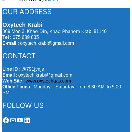
OUR ADDRESS
Oxytech Krabi
Khao Din, Khao Phanom
369 Moo 3
Krabi 81140
Tel :
075 689 835
E-mail :
oxytech.krabi@gmail.com
CONTACT
Line ID
: @791jynjs
Email
: oxytech.krabi@gmail.com
Web Site
:
www.oxytechgas.com
Office Times
: Monday – Saturday From 8:30 AM To 5:00
PM.
FOLLOW US
Facebook
Mail
YouTube
LinkedIn