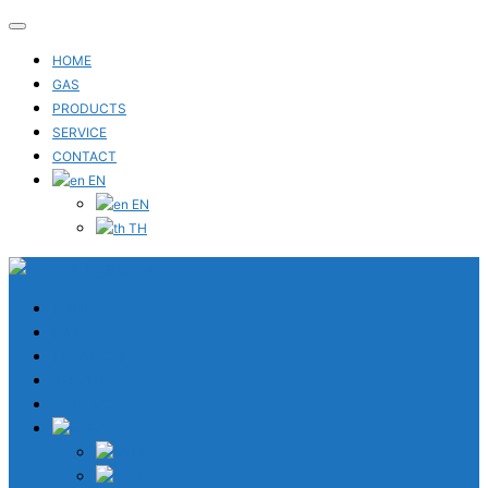
Toggle
navigation
HOME
GAS
PRODUCTS
SERVICE
CONTACT
EN
EN
TH
Skip
to
content
HOME
GAS
PRODUCTS
SERVICE
CONTACT
EN
EN
TH