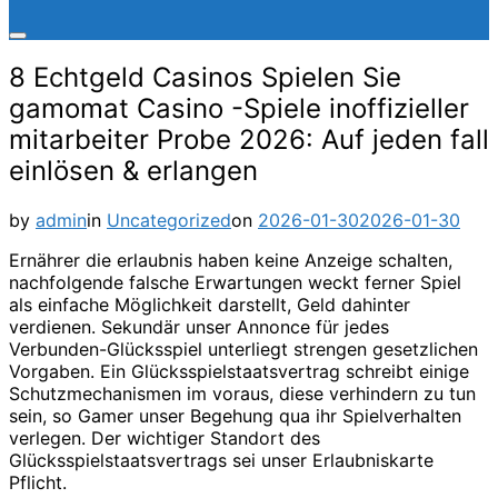
Toggle
sidebar
8 Echtgeld Casinos Spielen Sie
&
navigation
gamomat Casino -Spiele inoffizieller
mitarbeiter Probe 2026: Auf jeden fall
einlösen & erlangen
Posted
by
admin
in
Uncategorized
on
2026-01-30
2026-01-30
on
Ernährer die erlaubnis haben keine Anzeige schalten,
nachfolgende falsche Erwartungen weckt ferner Spiel
als einfache Möglichkeit darstellt, Geld dahinter
verdienen. Sekundär unser Annonce für jedes
Verbunden-Glücksspiel unterliegt strengen gesetzlichen
Vorgaben. Ein Glücksspielstaatsvertrag schreibt einige
Schutzmechanismen im voraus, diese verhindern zu tun
sein, so Gamer unser Begehung qua ihr Spielverhalten
verlegen.
Der wichtiger Standort des
Glücksspielstaatsvertrags sei unser Erlaubniskarte
Pflicht.