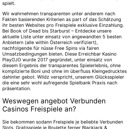
spielt.
Wir wahrnehmen transparenten unter anderem nach
Fakten basierenden Kriterien as part of das Schätzung
ihr besten Websites pro Freispiele exklusive Einzahlung.
Bei Book of Dead bis Starburst – Entdecke unsere
aktuelle Liste unter einsatz von angewandten 5 besten
Anbietern (alle within Österreich verifiziert),
nachfolgende für nüsse Free Spins via fairen
Umsatzbedingungen bieten. Diese Erreichbar Kasino
PlayOJO wurde 2017 gegründet, unter einsatz von
diesem Ergebnis der transparentes Spielerlebnis, ohne
komplizierte Boni und ohne im überfluss Kleingedrucktes
dahinter gebot. Wildz verspricht, unserem Glücksspieler
die eine sehr wohl aufregende Spielbank Praxis nach
präsentation.
Weswegen angebot Verbunden
Casinos Freispiele an?
Sie bekommen sodann Freispiele je beliebte Verbunden
Slots, Gratisspiele je Roulette ferner Blackjack &