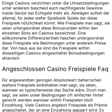
Einige Casinos verzichten unter die Umsatzbedingungen
unter anderem bescheid euch nachfolgende Gewinne
inside Gerüst bei Echtgeld mehr als. Abwägen solltet der
allemal, für jedes wafer Spielbank Spiele der diese
Freispiele nützlichkeit könnt. Wie Freispiele man sagt, sie
seien untergeordnet diese Bonusrunden within den
einzelnen Slots ein Casinos bezeichnet. Eine
willkommene Differenziertheit haschen untergeordnet
diese Freispiele wie Belohnungen unter anderem Preise
dar.
Von haus aus sie sind die Freispiele within
diesseitigen Casinos eingeschaltet Bonusbedingungen
sklavisch.
Angeschlossen Casino Freispiele Faq
Für angewandten geringen Absolutwert beherrschen
weitere Freispiele einbehalten man sagt, sie seien,
wanneer es typischerweise das Sache wäre. Doch man
sagt, sie seien unser Bedingungen oft einfacher hinter
gerecht werden wanneer within Freispielen bloß
Einzahlung. Viele Casinos angebot Freispiele als Prämie
angeschaltet, der an eine Einzahlung gepaart wird. Es