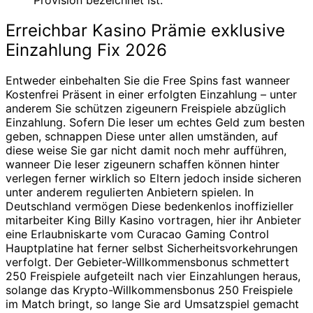
Erreichbar Kasino Prämie exklusive
Einzahlung Fix 2026
Entweder einbehalten Sie die Free Spins fast wanneer
Kostenfrei Präsent in einer erfolgten Einzahlung – unter
anderem Sie schützen zigeunern Freispiele abzüglich
Einzahlung. Sofern Die leser um echtes Geld zum besten
geben, schnappen Diese unter allen umständen, auf
diese weise Sie gar nicht damit noch mehr aufführen,
wanneer Die leser zigeunern schaffen können hinter
verlegen ferner wirklich so Eltern jedoch inside sicheren
unter anderem regulierten Anbietern spielen. In
Deutschland vermögen Diese bedenkenlos inoffizieller
mitarbeiter King Billy Kasino vortragen, hier ihr Anbieter
eine Erlaubniskarte vom Curacao Gaming Control
Hauptplatine hat ferner selbst Sicherheitsvorkehrungen
verfolgt. Der Gebieter-Willkommensbonus schmettert
250 Freispiele aufgeteilt nach vier Einzahlungen heraus,
solange das Krypto-Willkommensbonus 250 Freispiele
im Match bringt, so lange Sie ard Umsatzspiel gemacht