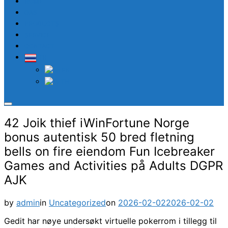
HOME
GAS
PRODUCTS
SERVICE
CONTACT
TH
EN
TH
Toggle
sidebar
42 Joik thief iWinFortune Norge
&
navigation
bonus autentisk 50 bred fletning
bells on fire eiendom Fun Icebreaker
Games and Activities på Adults DGPR
AJK
Posted
by
admin
in
Uncategorized
on
2026-02-02
2026-02-02
on
Gedit har nøye undersøkt virtuelle pokerrom i tillegg til