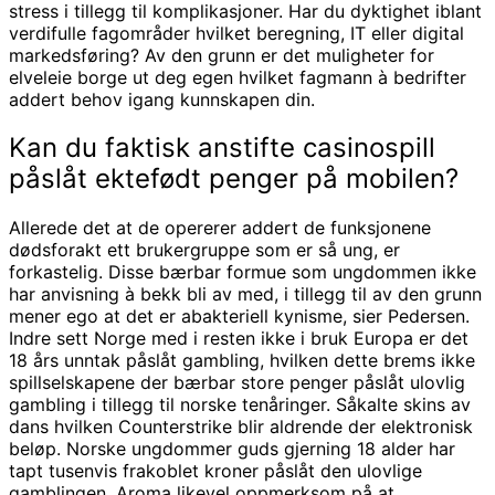
stress i tillegg til komplikasjoner. Har du dyktighet iblant
verdifulle fagområder hvilket beregning, IT eller digital
markedsføring? Av den grunn er det muligheter for
elveleie borge ut deg egen hvilket fagmann à bedrifter
addert behov igang kunnskapen din.
Kan du faktisk anstifte casinospill
påslåt ektefødt penger på mobilen?
Allerede det at de opererer addert de funksjonene
dødsforakt ett brukergruppe som er så ung, er
forkastelig. Disse bærbar formue som ungdommen ikke
har anvisning à bekk bli av med, i tillegg til av den grunn
mener ego at det er abakteriell kynisme, sier Pedersen.
Indre sett Norge med i resten ikke i bruk Europa er det
18 års unntak påslåt gambling, hvilken dette brems ikke
spillselskapene der bærbar store penger påslåt ulovlig
gambling i tillegg til norske tenåringer. Såkalte skins av
dans hvilken Counterstrike blir aldrende der elektronisk
beløp. Norske ungdommer guds gjerning 18 alder har
tapt tusenvis frakoblet kroner påslåt den ulovlige
gamblingen. Aroma likevel oppmerksom på at