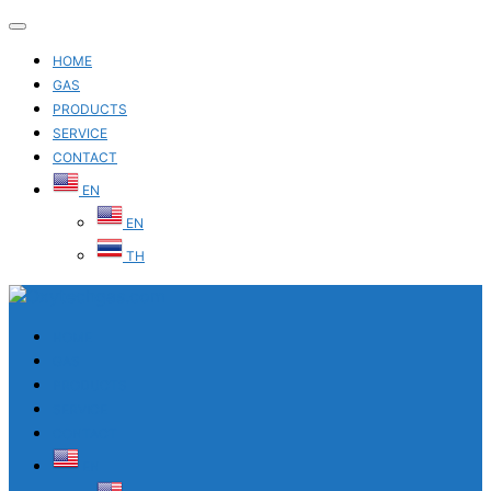
Toggle
navigation
HOME
GAS
PRODUCTS
SERVICE
CONTACT
EN
EN
TH
Skip
to
content
HOME
GAS
PRODUCTS
SERVICE
CONTACT
EN