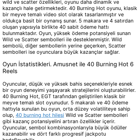
wild ve scatter özellikleri, oyunu daha dinamik ve
kazançlı hale getirmektedir. 40 Burning Hot oyunu, klasik
bir meyve temalı video slot olarak tasarlanmıştır ve
oldukça basit bir oynanış sunar. 5 makara ve 4 satırdan
oluşan yapısıyla birlikte 40 sabit ödeme hattı
bulunmaktadır. Oyun, yüksek ödeme potansiyeli sunan
Wild ve Scatter sembolleri ile desteklenmiştir. Wild
sembolü, diğer sembollerin yerine geçerken, Scatter
sembolleri ise oyunculara büyük kazançlar sağlar.
Oyun İstatistikleri. Amusnet ile 40 Burning Hot 6
Reels
Oyuncular, düşük ve yüksek bahis seçenekleriyle esnek
bir oyun deneyimi yaşayarak stratejilerini oluşturabilirler.
40 Burning Hot, EGT tarafından geliştirilen klasik bir
meyve temalı slot oyunudur. 5 makaralı ve 40 ödeme
hattıyla sunulan bu oyun, orta düzey volatiliteye sahip
olup,
40 burning hot hilesi
Wild ve Scatter sembolleri
gibi kazanç potansiyelini artıran özellikler içerir.
Oyuncular, sembol kombinasyonlarıyla büyük ödüller
kazanabilir ve dört farklı progresif jackpotu
hedefleyebilir.