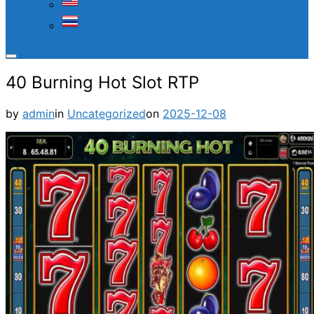
EN
TH
Toggle
sidebar
40 Burning Hot Slot RTP
&
navigation
Posted
by
admin
in
Uncategorized
on
2025-12-08
on