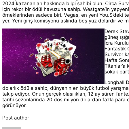
2024 kazananları hakkında bilgi sahibi olun. Circa Survi
için rekor bir ödül havuzuna sahip. Westgate’in yepyen
örneklerinden sadece biri. Vegas, en yeni You.S’deki t
yer. Yeni giriş komisyonu aslında beş yüz dolardır ve mü
Derek Stev
güneş ışığ
İcra Kurul
Fantastik G
Survivor k
Hafta Sonun
Titanlar’a
sokak part
Longball De
dolarlık ödüle sahip, dünyanın en büyük futbol yarışması
takip ediyor. Onun gerçek olasılıkları, 12 ay süren fant
tarihi sezonlarında 20.dos milyon dolardan fazla para d
görünüyor.
Post author