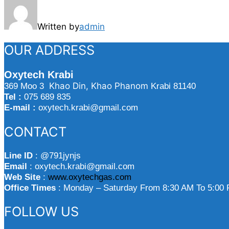
Written by
admin
OUR ADDRESS
Oxytech Krabi
Khao Din, Khao Phanom
369 Moo 3
Krabi 81140
Tel :
075 689 835
E-mail :
oxytech.krabi@gmail.com
CONTACT
Line ID
: @791jynjs
Email
: oxytech.krabi@gmail.com
Web Site
:
www.oxytechgas.com
Office Times
: Monday – Saturday From 8:30 AM To 5:00
FOLLOW US