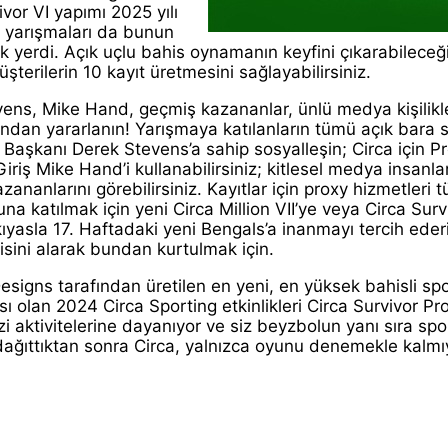
vor VI yapımı 2025 yılı
i yarışmaları da bunun
ek yerdi. Açık uçlu bahis oynamanın keyfini çıkarabilec
şterilerin 10 kayıt üretmesini sağlayabilirsiniz.
ens, Mike Hand, geçmiş kazananlar, ünlü medya kişilikl
ından yararlanın! Yarışmaya katılanların tümü açık bara s
u Başkanı Derek Stevens’a sahip sosyalleşin; Circa için 
iriş Mike Hand’i kullanabilirsiniz; kitlesel medya insanlar
azananlarını görebilirsiniz. Kayıtlar için proxy hizmetle
a katılmak için yeni Circa Million VII’ye veya Circa Survi
 kıyasla 17. Haftadaki yeni Bengals’a inanmayı tercih eder
isini alarak bundan kurtulmak için.
signs tarafından üretilen en yeni, en yüksek bahisli spor 
 olan 2024 Circa Sporting etkinlikleri Circa Survivor Pro 
ezi aktivitelerine dayanıyor ve siz beyzbolun yanı sıra sp
ağıttıktan sonra Circa, yalnızca oyunu denemekle kalmıyo