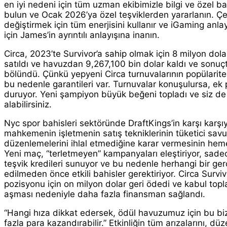
en iyi nedeni için tüm uzman ekibimizle bilgi ve özel bağ
bulun ve Ocak 2026’ya özel teşviklerden yararlanın. Çevr
değiştirmek için tüm enerjisini kullanır ve iGaming an
için James’in ayrıntılı anlayışına inanın.
Circa, 2023’te Survivor’a sahip olmak için 8 milyon dola
satıldı ve havuzdan 9,267,100 bin dolar kaldı ve sonu
bölündü. Çünkü yepyeni Circa turnuvalarının popülarit
bu nedenle garantileri var. Turnuvalar konuşulursa, ek
duruyor. Yeni şampiyon büyük beğeni topladı ve siz de
alabilirsiniz.
Nyc spor bahisleri sektöründe DraftKings’in karşı karşıya
mahkemenin işletmenin satış tekniklerinin tüketici sa
düzenlemelerini ihlal etmediğine karar vermesinin hem
Yeni maç, “terletmeyen” kampanyaları eleştiriyor, sad
teşvik kredileri sunuyor ve bu nedenle herhangi bir ge
edilmeden önce etkili bahisler gerektiriyor. Circa Survi
pozisyonu için on milyon dolar geri ödedi ve kabul topl
aşması nedeniyle daha fazla finansman sağlandı.
“Hangi hıza dikkat edersek, ödül havuzumuz için bu bi
fazla para kazandırabilir.” Etkinliğin tüm arızalarını, dü