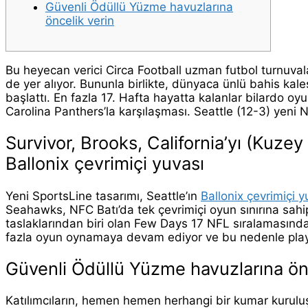
Güvenli Ödüllü Yüzme havuzlarına
öncelik verin
Bu heyecan verici Circa Football uzman futbol turnuvaları
de yer alıyor. Bununla birlikte, dünyaca ünlü bahis kal
başlattı. En fazla 17. Hafta hayatta kalanlar bilardo o
Carolina Panthers’la karşılaşması. Seattle (12-3) yeni N
Survivor, Brooks, California’yı (Kuzey
Ballonix çevrimiçi yuvası
Yeni SportsLine tasarımı, Seattle’ın
Ballonix çevrimiçi y
Seahawks, NFC Batı’da tek çevrimiçi oyun sınırına sa
taslaklarından biri olan Few Days 17 NFL sıralamasınd
fazla oyun oynamaya devam ediyor ve bu nedenle play-o
Güvenli Ödüllü Yüzme havuzlarına önc
Katılımcıların, hemen hemen herhangi bir kumar kuruluş