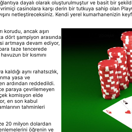
lantıya dayalı olarak oluşturulmuştur ve basit bir şekilde
imiçi casinolara karşı derin bir tutkuya sahip olan PlayCa
layışını netleştireceksiniz. Kendi yerel kumarhanenizin 
rı korudu, ancak aşırı
çta dört şampiyon arasında
esi artmaya devam ediyor,
 para taze tencerede
 havuzun bir kısmını
 kaldığı aynı rahatsızlık,
vunma yasa ve
en ardından reddedildi.
ece paraya çevrilemeyen
rçek komisyon elde
vor, en son kabul
amlarının tahminleri
ze 20 milyon dolardan
zenlemelerini öğrenin ve