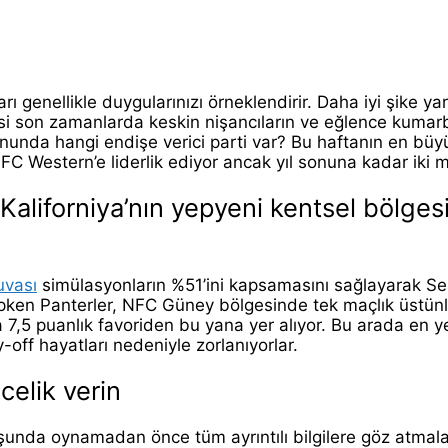
 genellikle duygularınızı örneklendirir. Daha iyi şike yar
esi son zamanlarda keskin nişancıların ve eğlence kumarba
yununda hangi endişe verici parti var?
Bu haftanın en büyü
FC Western’e liderlik ediyor ancak yıl sonuna kadar iki m
 Kaliforniya’nın yepyeni kentsel bölgesi
uvası
simülasyonların %51’ini kapsamasını sağlayarak Seah
hipken Panterler, NFC Güney bölgesinde tek maçlık üstü
a 7,5 puanlık favoriden bu yana yer alıyor. Bu arada en
ff hayatları nedeniyle zorlanıyorlar.
elik verin
unda oynamadan önce tüm ayrıntılı bilgilere göz atmaları