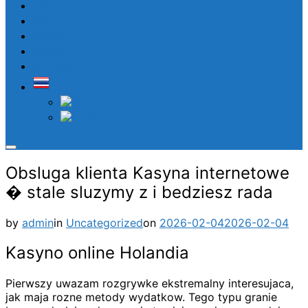
HOME
GAS
PRODUCTS
SERVICE
CONTACT
TH
EN
TH
Toggle
sidebar
Obsluga klienta Kasyna internetowe
&
navigation
� stale sluzymy z i bedziesz rada
Posted
by
admin
in
Uncategorized
on
2026-02-04
2026-02-04
on
Kasyno online Holandia
Pierwszy uwazam rozgrywke ekstremalny interesujaca,
jak maja rozne metody wydatkow. Tego typu granie