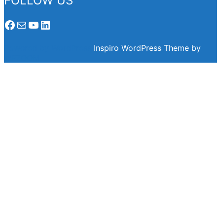
FOLLOW US
Facebook
Mail
YouTube
LinkedIn
Powered by WordPress
Inspiro WordPress Theme by
WPZOOM