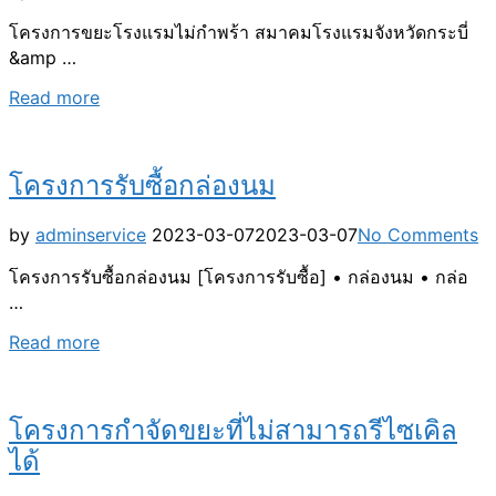
on
โครงการขยะโรงแรมไม่กำพร้า สมาคมโรงแรมจังหวัดกระบี่
&amp …
Read more
“โครงการ
ขยะ
โรงแรม
โครงการรับซื้อกล่องนม
ไม่
กำพร้า”
Posted
by
admin
service
2023-03-07
2023-03-07
No Comments
on
โครงการรับซื้อกล่องนม [โครงการรับซื้อ] • กล่องนม • กล่อ
…
Read more
“โครงการ
รับ
ซื้อ
โครงการกำจัดขยะที่ไม่สามารถรีไซเคิล
กล่อง
นม”
ได้