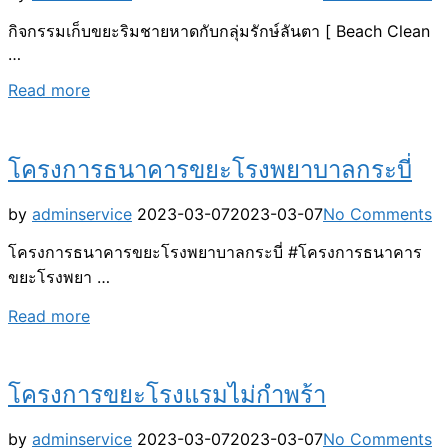
on
กิจกรรมเก็บขยะริมชายหาดกับกลุ่มรักษ์ลันตา [ Beach Clean
…
Read more
“กิจกรรม
เก็บ
ขยะ
โครงการธนาคารขยะโรงพยาบาลกระบี่
ริม
ชายหาด
Posted
by
admin
service
2023-03-07
2023-03-07
No Comments
กับ
on
กลุ่ม
โครงการธนาคารขยะโรงพยาบาลกระบี่ #โครงการธนาคาร
รักษ์
ขยะโรงพยา …
ลัน
Read more
ตา”
“โครงการ
ธนาคาร
ขยะ
โครงการขยะโรงแรมไม่กำพร้า
โรง
พยาบาล
Posted
by
admin
service
2023-03-07
2023-03-07
No Comments
กระบี่”