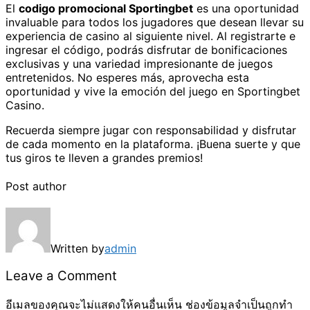
El
codigo promocional Sportingbet
es una oportunidad
invaluable para todos los jugadores que desean llevar su
experiencia de casino al siguiente nivel. Al registrarte e
ingresar el código, podrás disfrutar de bonificaciones
exclusivas y una variedad impresionante de juegos
entretenidos. No esperes más, aprovecha esta
oportunidad y vive la emoción del juego en Sportingbet
Casino.
Recuerda siempre jugar con responsabilidad y disfrutar
de cada momento en la plataforma. ¡Buena suerte y que
tus giros te lleven a grandes premios!
Post author
Written by
admin
Leave a Comment
อีเมลของคุณจะไม่แสดงให้คนอื่นเห็น
ช่องข้อมูลจำเป็นถูกทำ