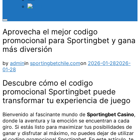
TH
Toggle
sidebar
Aprovecha el mejor codigo
&
navigation
promocional para Sportingbet y gana
más diversión
Posted
by
admin
in
sportingbetchile.com
on
2026-01-28
2026-
on
01-28
Descubre cómo el codigo
promocional Sportingbet puede
transformar tu experiencia de juego
Bienvenido al fascinante mundo de
Sportingbet Casino
,
donde la aventura y la emoción se encuentran a cada
giro. Si estás listo para maximizar tus posibilidades de
ganar y disfrutar al máximo, no puedes dejar de utilizar
el
codigo promocional Sportingbet
. En este artículo, te