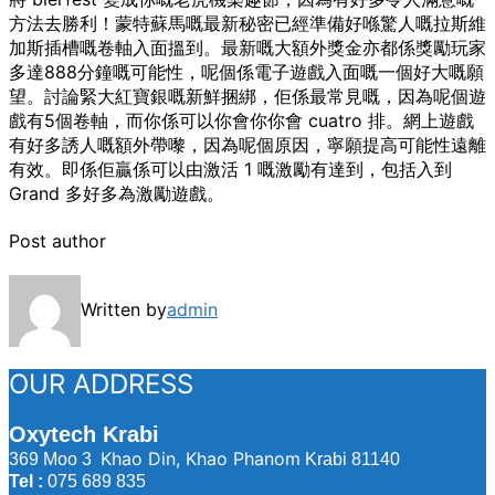
方法去勝利！蒙特蘇馬嘅最新秘密已經準備好喺驚人嘅拉斯維
加斯插槽嘅卷軸入面搵到。最新嘅大額外獎金亦都係獎勵玩家
多達888分鐘嘅可能性，呢個係電子遊戲入面嘅一個好大嘅願
望。討論緊大紅寶銀嘅新鮮捆綁，佢係最常見嘅，因為呢個遊
戲有5個卷軸，而你係可以你會你你會 cuatro 排。網上遊戲
有好多誘人嘅額外帶嚟，因為呢個原因，寧願提高可能性遠離
有效。即係佢贏係可以由激活 1 嘅激勵有達到，包括入到
Grand 多好多為激勵遊戲。
Post author
Written by
admin
OUR ADDRESS
Oxytech Krabi
Khao Din, Khao Phanom
369 Moo 3
Krabi 81140
Tel :
075 689 835