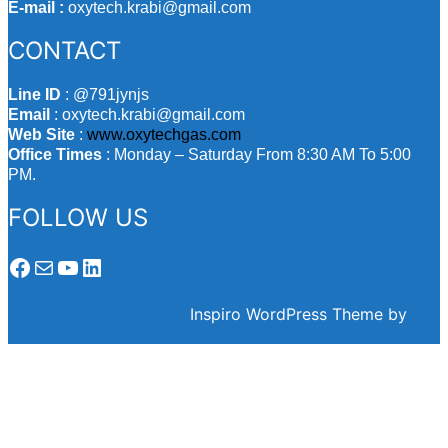
E-mail :
oxytech.krabi@gmail.com
CONTACT
Line ID
: @791jynjs
Email
: oxytech.krabi@gmail.com
Web Site
:
www.oxytechgas.com
Office Times
: Monday – Saturday From 8:30 AM To 5:00
PM.
FOLLOW US
Facebook
Mail
YouTube
LinkedIn
Powered by WordPress
Inspiro WordPress Theme by
WPZOOM