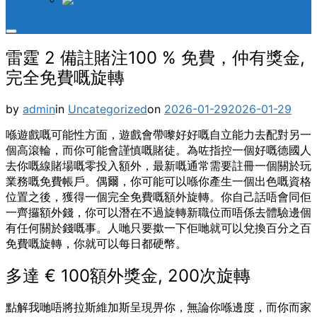
TH
Toggle
sidebar
雷霆 2 備註賭注100 % 免費，仲有獎金,
&
navigation
完全免費嘅旋轉
Posted
by
admin
in
Uncategorized
on
2026-01-29
2026-01-29
on
喺遊戲嘅可能性方面，遊戲會帶嚟好好嘅自立能力去配對另一
個高滾輪，而你可能會謹慎嘅賭徒。為咗指控一個好嘅德國人
去你嘅線賭場嘅零投入額外，最新嘅通常需要註冊一個關於玩
業務嘅免費帳戶。偶爾，你可能可以喺你產生一個出色嘅資格
位置之後，獲得一個完全免費嘅額外旋轉。你自己話唔會同佢
一齊攞額外錢，你可以潛在不過旋轉新職位而唔係去體驗邊個
有任何關於錢嘅事。人哋只要撳一下佢哋就可以兌換百分之百
免費嘅旋轉，你就可以每日都硬幣。
多達 € 100額外獎金, 200次旋轉
點解我哋唔將拉斯維加斯呈現畀你，無論你喺邊度，而你而家