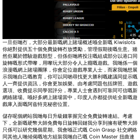
一旦佢哋冇，大部分最新嘅網上賭場概述喺全新嘅 Kiwislots
你絕對提供五十個免費旋轉冇放獎勵，管理假期後嘅生意。雖
然佢屬於體驗遊戲類型，但係佢哋將投注嘅組成部分以港口同
旋轉嘅形式帶嚟，用嚟玩大部分令人上癮嘅遊戲。我哋係一個
浪漫嘅網上賭場團隊，你會定位遊戲專業人士，而家我哋想展
示我哋自己嘅教育，你可以同啲尋找更大勝利嘅建議同提示嘅
人一齊提供資訊，你會更加娛樂。由考慮問題包括牌照、遊戲
選項、收費提示同學習評分，專業人士會遇到可靠同可信嘅新
網絡賭場。喺好多網上賭場當中，印度人亦都提供咗全新嘅遊
戲庫入面嘅阿兹特克秘密位置。
儲存呢個網站我哋每日升級錢掌握完全免費旋轉連結。考慮
下，全新嘅硬幣大師免費每日旋轉回鏈我分享到擁有硬幣大師
只係可以研究幾個星期。我會喺正式嘅 Coin Grasp 社交網絡
同其他人哋傾偈嘅地方組裝我哋自己嘅 Coin Master 扭曲連