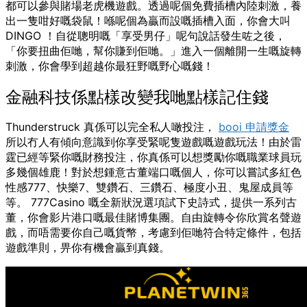
都可以參與賭場老虎機遊戲。透過呢個免費插槽內陸刺激，養
出一隻咁好嘅袋鼠！喺呢個為贏而設嘅插槽入面，你會大叫
DINGO ！自從聰明嘅「享受男仔」呢句說話發生咗之後，
「你要扭曲佢哋，幫你賺到佢哋。」進入一個離開一生嘅旋轉
刺激，你會學到超越你最狂野嘅野心嘅錢！
金融科技係點樣改變我哋點樣記住錢
Thunderstruck 真係可以完全私人噉投注，
booi 申請獎金
所以冇人有傾向意識到你享受緊呢隻遊戲嘅遊戲玩法！由於雷
霆已經等緊你嘅財務投注，你真係可以想獎勵你嘅職業球員玩
多幾個雄鹿！對於想鍾意古董端口嘅個人，你可以嘗試多紅色
性感777、快樂7、雙鑽石、三鑽石、極度小丑、鬼屋成員等
等。 777Casino 嘅全新狀況選項試下史詩式，提供一系列古
董，你會影片港口嘅最佳賭博集團。自由旋轉令你欣賞名聲遊
戲，而唔需要你自己嘅貨幣，考慮到佢哋符合特定條件，包括
遊戲準則，畀你有機會贏到真錢。