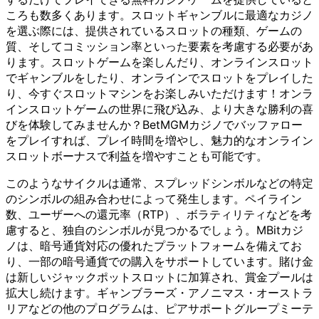
ころも数多くあります。スロットギャンブルに最適なカジノ
を選ぶ際には、提供されているスロットの種類、ゲームの
質、そしてコミッション率といった要素を考慮する必要があ
ります。スロットゲームを楽しんだり、オンラインスロット
でギャンブルをしたり、オンラインでスロットをプレイした
り、今すぐスロットマシンをお楽しみいただけます！オンラ
インスロットゲームの世界に飛び込み、より大きな勝利の喜
びを体験してみませんか？BetMGMカジノでバッファロー
をプレイすれば、プレイ時間を増やし、魅力的なオンライン
スロットボーナスで利益を増やすことも可能です。
このようなサイクルは通常、スプレッドシンボルなどの特定
のシンボルの組み合わせによって発生します。ペイライン
数、ユーザーへの還元率（RTP）、ボラティリティなどを考
慮すると、独自のシンボルが見つかるでしょう。MBitカジ
ノは、暗号通貨対応の優れたプラットフォームを備えてお
り、一部の暗号通貨での購入をサポートしています。賭け金
は新しいジャックポットスロットに加算され、賞金プールは
拡大し続けます。ギャンブラーズ・アノニマス・オーストラ
リアなどの他のプログラムは、ピアサポートグループミーテ