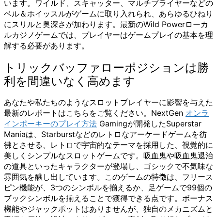
います。ワイルド、スキャッター、マルチプライヤーなどの
ベル＆ホイッスルがゲームに取り入れられ、あらゆるひねり
にスリルと奥深さが加わります。最新のWild Powerローカ
ルカジノゲームでは、プレイヤーはゲームプレイの基本を理
解する必要があります。
トリックバッファローポジションは勝
利を間違いなく高めます
あなたや私たちのようなスロットプレイヤーに影響を与えた
最新のレポートはこちらをご覧ください。NextGen
オンラ
インポーキーのプレイ方法
Gamingが開発したSuperstar
Maniaは、Starburstなどのレトロなアーケードゲームを彷
彿とさせる、レトロで宇宙的なテーマを採用した、視覚的に
美しくシンプルなスロットゲームです。吸血鬼や吸血鬼退治
の道具といったキャラクターが登場し、ゴシックで不気味な
雰囲気を醸し出しています。このゲームの特徴は、フリース
ピン機能が、3つのシンボルを揃えるか、足ゲームで99個の
ブックシンボルを揃えることで獲得できる点です。ボーナス
機能やジャックポットはありませんが、独自のメカニズムと