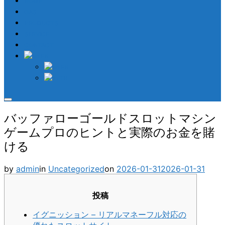
HOME
GAS
PRODUCTS
SERVICE
CONTACT
EN
EN
TH
Toggle
sidebar
バッファローゴールドスロットマシン
&
navigation
ゲームプロのヒントと実際のお金を賭
ける
Posted
by
admin
in
Uncategorized
on
2026-01-31
2026-01-31
on
投稿
イグニッション – リアルマネーフル対応の