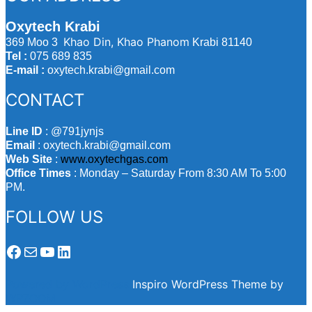
Oxytech Krabi
Khao Din, Khao Phanom
369 Moo 3
Krabi 81140
Tel :
075 689 835
E-mail :
oxytech.krabi@gmail.com
CONTACT
Line ID
: @791jynjs
Email
: oxytech.krabi@gmail.com
Web Site
:
www.oxytechgas.com
Office Times
: Monday – Saturday From 8:30 AM To 5:00
PM.
FOLLOW US
Facebook
Mail
YouTube
LinkedIn
Powered by WordPress
Inspiro WordPress Theme by
WPZOOM