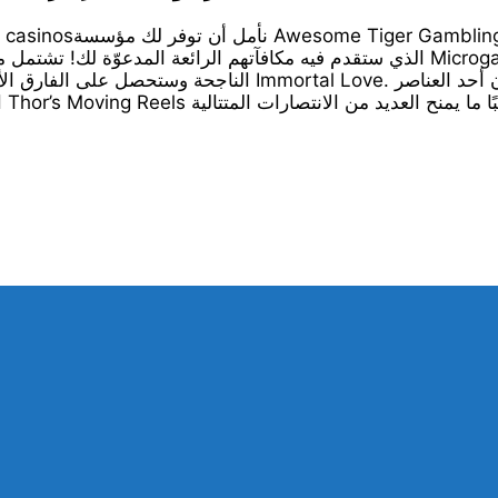
نأمل أن توفر لك مؤسسة Awesome Tiger Gambling فرصة أكبر بكثير لتحقيق فوزك الكبير القادم، وهذا هو الوقت
الذي ستقدم فيه مكافآتهم الرائعة المدعوّة لك! تشتمل معظم ماكينات القمار Microgaming الأخرى التي ت