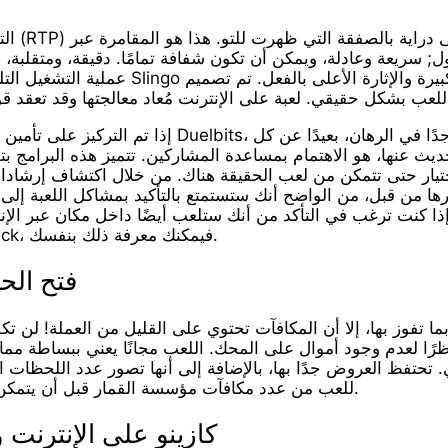
التقلب، عد إل
ول; سريعة وعادلة، ويمكن أن تكون شفافة تمامًا. دقيقة، ومتقلبة،
عملية التشغيل التلقائي، فإن لعبة فيديو Slingo الخاصة بنا تضمن الو
للعب بشكل حقيقي. لعبة على الإنترنت مُعاد معالجتها وقد تعقد قو
إذا تم التركيز على تأمين فرص مدروسة لنجاح Duelbits، فإنه يبرز كأفضل برنامج
عنها، هو الاهتمام بمساعدة المشاركين. تتميز هذه البرامج بتقديم الحد الأدنى من
قبل، من الواضح أنك ستستمتع بالتأكيد بمشاكل اللعبة إلى حد ما. أفضل نموذج RTP وهو 96.1%
إذا كنت ترغب في التأكد من أنك ستلعب أيضًا داخل مكان عبر الإ
ألعاب Thunderstruck، فيمكنك معرفة ذلك بنفسك.
فتح الح
بما تفوز بها، إلا أن المكافآت تحتوي على القليل من العملة! لن ت
نظرًا لعدم وجود أموال على المحك. اللعب مجانًا يعني ببساطة مم
. تحتفظ العروض جدًا بها، بالإضافة إلى أنها تصور عدد اللحظات
للعب من عدد مكافآت مؤسسة القمار قبل أن يتمكن من سحب أي أرباح.
كازينو على الإنترنت 