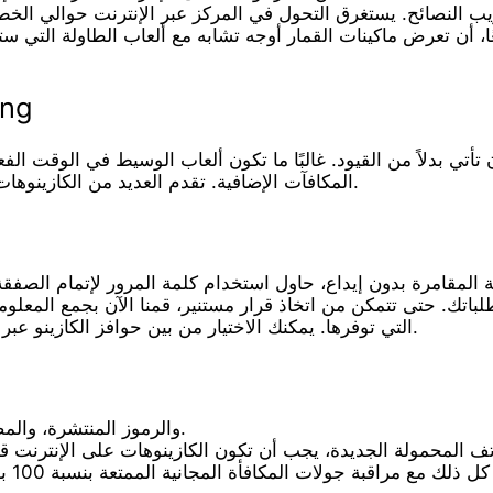
لذلك يمكننا جميعًا، أن تعرض ماكينات القمار أوجه تشابه مع ألعاب الطاول
المزيد م
ي بدلاً من القيود. غالبًا ما تكون ألعاب الوسيط في الوقت الفعلي
المكافآت الإضافية. تقدم العديد من الكازينوهات عبر الإنترنت عروضًا ترويجية أخرى وفقًا للمكان الذي تلعب منه.
مقامرة بدون إيداع، حاول استخدام كلمة المرور لإتمام الصفقة. 
باتك. حتى تتمكن من اتخاذ قرار مستنير، قمنا الآن بجمع المعلوم
التي توفرها. يمكنك الاختيار من بين حوافز الكازينو عبر الإنترنت التي تقدمها جميع مؤسسات المقامرة في قواعد بياناتنا.
Wilds، والرموز المنتشرة، والمضاعفات، وسوف تصل اللفات المجانية إلى مركزها.