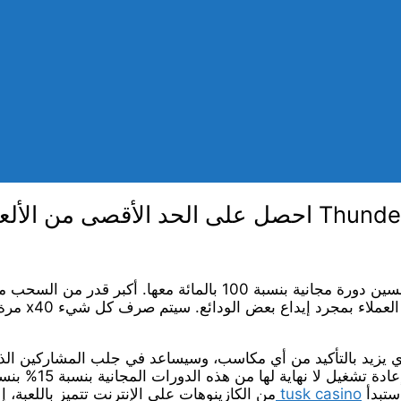
فأة عدم إيداع في Thunderstruck Slot
 الحافز، تواصل مع خدمة العملاء بمجرد إيداع بعض الودائع.
سيتم صرف كل شيء
ي يزيد بالتأكيد من أي مكاسب، وسيساعد في جلب المشاركين الذين
ملاءمة. بعد تسجيل الدخول والدخول إلى بيئة الأموال الحقيقية، ستبدأ
تنزيل تطبيق الشريك tusk casino
من الكازينوهات على الإنترنت تتميز باللعبة،