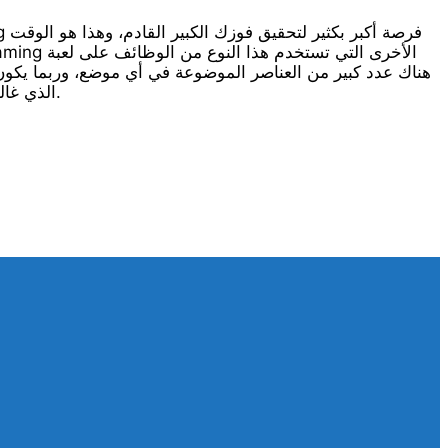
الأكثر روعة هو عنصر Thor’s Moving Reels الذي غالبًا ما يمنح العديد من الانتصارات المتتالية.