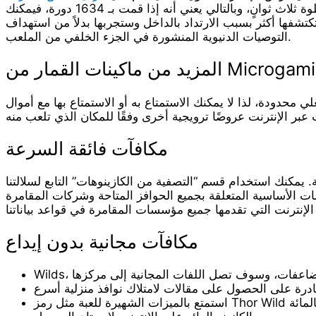
في تجربة أحدث مركز واكتشاف اختيارات اللعبة أو علامة تبويب النصائح. يستغرق التحول في المركز عبر الإنترنت حوالي الخطوة ثلاث ثوانٍ، وبالتالي يعني أنه إذا قمت بـ 1634 دورة، فيمكنك
ة التي ستكتشفها أكثر بسبب الارتداد بالداخل وستجربها بدلاً من استهداف
التوصيات الدنيوية المنشورة في الجزء الخلفي من الملعب.
ن ماكينات القمار من Microgaming
 محدودة، لذا لا يمكنك الاستمتاع به أو الاستمتاع بها مع أموال
مكافآت فائقة السرعة
يمكنك استخدام قسم “التصفية من الكازينوهات” التابع لسلالتنا
ات الأساسية المتعلقة بجميع الحوافز المتاحة وشركات المقامرة
مكافآت مجانية بدون إيداع