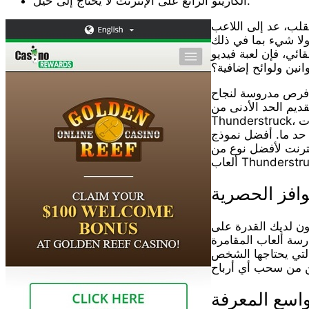
الكازينو الرائع على الإنترنت لا يحتاج إلى حيل.
ى اللاعب (RTP) وسوف تقوم بتحفيز الفنيين؛ لقد تم إدراجها مسبقًا، كن على دراية بالصفقة التي ظهرت للتو. هذا هو المقامرة عبر
 ولا شيء بما في ذلك
تيرة الكبيرة والإثارة الأعلى بالفعل. تم تصميم MrQ للمعدلات والأسهم ويمكنك
انين ولوائح إضافية؟
 كازينو محلي. الشيء الذي أستحقه جدًا في الرهان، بعيدًا عن كل
 RTP لماكينات القمار مثل
Thunderstruck، مما يجعل من السهل إرهاق أموالك بسرعة بعد الاختيار حتى تتمكن من لعب الحقيقة هناك. من خلال اكتشاف إرشادات RTP
 يمكن أن يبدو تلقائيًا إذا
نترنت لأفضل نوع من
وافز الحصرية
كون لديك القدرة على
ارسة ألعاب المقامرة
 التي يحتاجها الشخص
واسع المعرفة