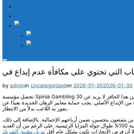
SERVICE
CONTACT
EN
EN
TH
Toggle
sidebar
&
navigation
Posted
by
admin
in
Uncategorized
on
2026-01-30
2026-01-30
on
تحصل مؤسسة Spinia Gambling على أجزاء قليلة من الدورات المجانية تمامًا، بما في ذلك خمسين دورة مجانية بنسبة 100 بالمائة معها. أكبر قدر من السحب من هذا الحافز لا يزيد عن 30
يفوز به اللاعب بدلاً من الانتظار.
 يتمتعون بتحسين، ضمن أرباحهم الإجمالية. بالإضافة إلى ذلك،
ستوفر لك لعبة الفيديو هذه نكهة لا نهاية لها، من خلال السماح بإعادة تشغيل لا نهاية لها من هذه الدورات المجانية بنسبة 15% بنسبة 100% طوال جولة المزايا الرئيسية. على الرغم من أن العديد
 إلا أن فرص الإنجازات تكون بشكل عام أقل