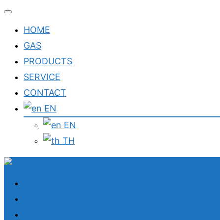
Toggle
navigation
HOME
GAS
PRODUCTS
SERVICE
CONTACT
EN
EN
TH
Skip
to
content
HOME
GAS
PRODUCTS