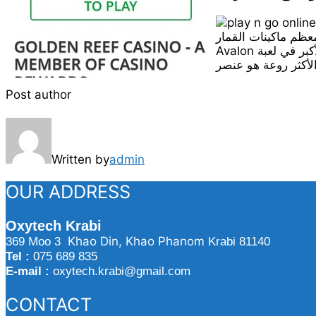
ستخدم هذا النوع من الوظائف على لعبة
Avalon الناجحة وستحصل على الفارق الأكبر في لعبة Immortal Love. هناك عدد كبير من العناصر الموضوعة في أي موضع، وربما يكون أحد العناصر
Post author
Written by
admin
OUR ADDRESS
Oxytech Krabi
Khao Din, Khao Phanom
369 Moo 3
Krabi 81140
Tel :
075 689 835
E-mail :
oxytech.krabi@gmail.com
CONTACT