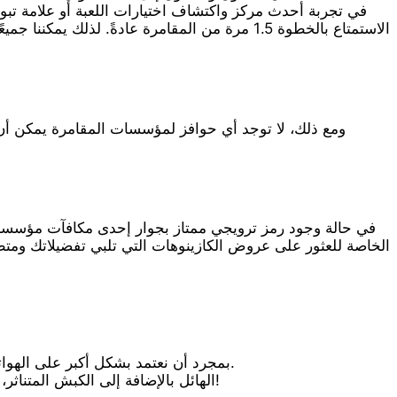
الاستمتاع بالخطوة 1.5 مرة من المقامرة عادةً. 
ومع ذلك، لا توجد أي حوافز لمؤسسات المقامرة يمكن أن تأت
في حالة وجود رمز ترويجي ممتاز بجوار إحدى مكافآت مؤسسة ال
الخاصة للعثور على عروض الكازينوهات التي تلبي تفضيلاتك ومتطل
بمجرد أن نعتمد بشكل أكبر على الهواتف المحمولة الجديدة، يجب أن تكون الكازينوهات على الإنترنت قادرة على الحصول على مقالات لامتلاك نوافذ منزلية أسرع.
استمتع بالميزات الشهيرة للعبة مثل رمز Thor Wild الهائل بالإضافة إلى الكبش المتناثر، كل ذلك مع مراقبة جولات المكافأة المجانية الممتعة بنسبة 100 بالمائة!