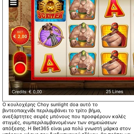
Ο κουλοχέρης Choy sunlight doa αυτό το
βιντεοπαιχνίδι περιλαμβάνει το τρίτο βήμα,
ανεξάρτητες σειρές μπόνους που προσφέρουν καλές
στιγμές, συμπεριλαμβανομένων των σημειώσεων
απόξεσης. Η Bet365 είναι μια πολύ γνωστή μάρκα στον