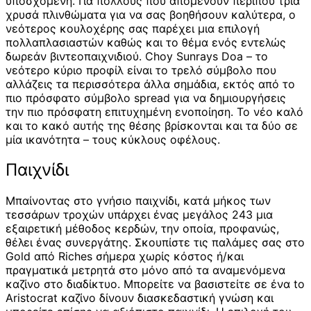
υποσχόμενη. Για πολλούς που απομένουν περίπου τρία
χρυσά πλινθώματα για να σας βοηθήσουν καλύτερα, ο
νεότερος κουλοχέρης σας παρέχει μια επιλογή
πολλαπλασιαστών καθώς και το θέμα ενός εντελώς
δωρεάν βιντεοπαιχνιδιού. Choy Sunrays Doa – το
νεότερο κύριο προφίλ είναι το τρελό σύμβολο που
αλλάζεις τα περισσότερα άλλα σημάδια, εκτός από το
πιο πρόσφατο σύμβολο spread για να δημιουργήσεις
την πιο πρόσφατη επιτυχημένη ενοποίηση. Το νέο καλό
και το κακό αυτής της θέσης βρίσκονται και τα δύο σε
μία ικανότητα – τους κύκλους οφέλους.
Παιχνίδι
Μπαίνοντας στο γνήσιο παιχνίδι, κατά μήκος των
τεσσάρων τροχών υπάρχει ένας μεγάλος 243 μια
εξαιρετική μέθοδος κερδών, την οποία, προφανώς,
θέλει ένας συνεργάτης. Σκουπίστε τις παλάμες σας στο
Gold από Riches σήμερα χωρίς κόστος ή/και
πραγματικά μετρητά στο μόνο από τα αναμενόμενα
καζίνο στο διαδίκτυο. Μπορείτε να βασιστείτε σε ένα to
Aristocrat καζίνο δίνουν διασκεδαστική γνώση και