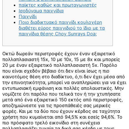
παίκτες καθώς και πρωταγωνιστές
Ισοδύναμα παιχνίδια
Παιχνίδι
Ποιο διαδικτυακό παιχνίδι κουλοχέρη
διαθέτει εύρος παιχνιδιού το ίδιο με τα
παιχνίδια θέσης Choy Sunrays Doa;
Οκτώ δωρεάν περιστροφές έχουν έναν εξαιρετικό
πολλαπλασιαστή 15x, 10 με 10x, 15 με 8x και μπορείς
20 με έναν εξαιρετικό πολλαπλασιαστή 5x. Παρόλο
που είναι σχεδόν βέβαιο ότι δεν είναι ίσως η πιο
καινοτόμος θέση στο διαδίκτυο, ό,τι δεν έχει μέσα από
την επινοητικότητα, μπορεί να αναπληρώσει για να έχει
εντυπωσιακή εμφάνιση και πολλές απολαυστικές.
Μην
νομίζετε ότι παρόλο που τελικά τον ή την χτυπήσατε
μετά από ένα εξαιρετικό 150 εκτός από περιστροφές,
αποζημιώνεστε για τις προσπάθειές σας μερικές
φορές. Και με τα δύο που έχουν κέρδος σε ταχύτητα
χρήστη που κυμαίνεται από 94,5% και εσείς 94,6%. Το
πιο πρόσφατο τρελό εικονίδιο στη συνέχεια
πολλαπλασιάζει τυχαία τα δικά σας κέρδη με τους