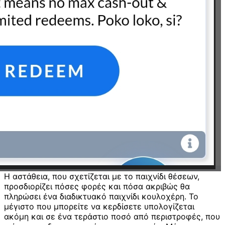
Η αστάθεια, που σχετίζεται με το παιχνίδι θέσεων,
προσδιορίζει πόσες φορές και πόσα ακριβώς θα
πληρώσει ένα διαδικτυακό παιχνίδι κουλοχέρη. Το
μέγιστο που μπορείτε να κερδίσετε υπολογίζεται
ακόμη και σε ένα τεράστιο ποσό από περιστροφές, που